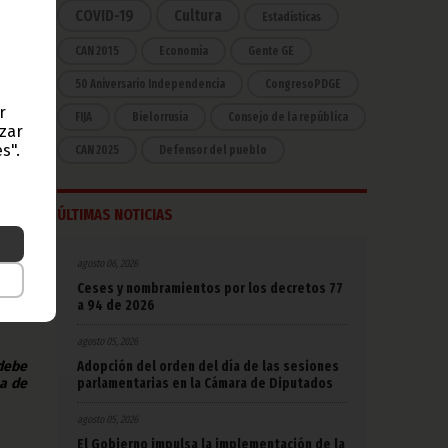
COVID-19
Cultura
Estadísticas
CAN 2015
Economía
Gente GE
50 Aniversario Independencia
CongresoPDGE
o de
tido
r
FIJA
Bielorrusia
Consejo de la república
lores
azar
do el
s".
CAN 2025
Defensor del pueblo
ados
lar,
ÚLTIMAS NOTICIAS
a la
 del
agosto 06, 2026
Ceses y nombramientos por los decretos 77
a 94 de 2026
agosto 05, 2026
Adopción del orden del día de las sesiones
 debe
parlamentarias en la Cámara de Diputados
na de
agosto 05, 2026
El Gobierno impulsa la implementación de la