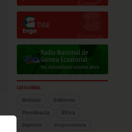
TVGE
Radio Nacional de
Guinea Ecuatorial
Haz click aquí para escuchar ahora
CATEGORÍAS
Noticias
Gobierno
Presidencia
África
Deportes
Vicepresidencia
o un
japa