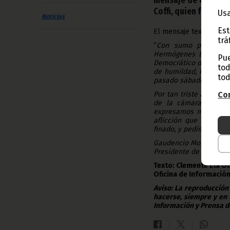
Coffi, quien fuera di
Usa
Noticias
Est
El mensaje textual dice
trá
“
Con sumo pesar y co
Hermógenes Ejapa Coff
Pue
Democrático de Guinea 
tod
de humildad, honestida
tod
pasado sábado 19 en el 
Por tan triste aconte
Con
de la cámara, los fun
expresamos nuestra má
aflicción que en esto
finado, y pedimos a Di
Gaudencio Mohaba Me
Presidente de la Cámar
Texto: Clemente Ela O
Oficina de Información
Aviso: La reproducción
hacerse, siempre y en 
Información y Prensa d