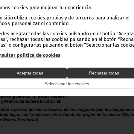
putado durante la V y VI legislatura.
mos cookies para mejorar tu experiencia.
e sitio utiliza cookies propias y de terceros para analizar el
:
fico y personalizar el contenido.
nsternación, hemos recibido la triste noticia del fallecimient
i, quien fuera diputado del pueblo en la Cámara baja por el Par
des aceptar todas las cookies pulsando en el botón "Acepta
Ecuatorial (PDGE), durante la V y VI legislatura, reconociendo sus va
as", rechazar todas las cookies pulsando en el botón "Rech
d y sobre todo la dedicación al trabajo parlamentario, hecho ocurri
as" o configurarlas pulsando el botón "Seleccionar las cookie
Hospital Policlínico Doctor Loeri Comba de la capital.
cimiento, en nombre de los miembros de la mesa y de todos los diput
sultar política de cookies
cionarios de esta institución parlamentaria y del mío en particu
s profunda condolencia por esta pérdida irreparable; uniéndonos 
s momentos de duelo y tristeza embarga a la familia y amistades
Aceptar todas
Rechazar todas
os Todopoderoso le acoja en paz.
su,
Seleccionar las cookies
a de los Diputados
”.
ndo Onguene (D. G. Base Internet).
 y Prensa de Guinea Ecuatorial.
 total o parcial de este artículo o de las imágenes que lo acompañen
todo lugar, con la mención de la fuente de origen de la misma (Ofici
e Guinea Ecuatorial).