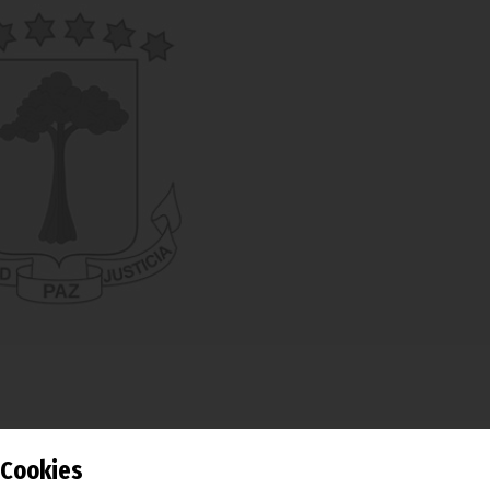
 Cámara de los Diputados, Gaudencio Mohaba Mesu, ha enviad
Cookies
cia por el fallecimiento el día 19 de julio de Hermógenes E