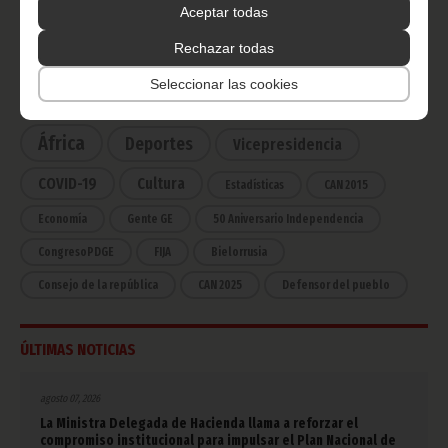
Aceptar todas
Rechazar todas
CATEGORÍAS
Seleccionar las cookies
Noticias
Gobierno
Presidencia
África
Deportes
Vicepresidencia
COVID-19
Cultura
Estadísticas
CAN 2015
Economía
Gente GE
50 Aniversario Independencia
CongresoPDGE
FIJA
Bielorrusia
Consejo de la república
CAN 2025
Defensor del pueblo
ÚLTIMAS NOTICIAS
agosto 07, 2026
La Ministra Delegada de Hacienda llama a reforzar el
compromiso institucional para impulsar el Plan Nacional de