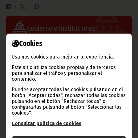
Gobierno e Instituciones
Cookies
Usamos cookies para mejorar tu experiencia.
Información de Guinea Ecuatorial
Este sitio utiliza cookies propias y de terceros
para analizar el tráfico y personalizar el
contenido.
TVGE
Puedes aceptar todas las cookies pulsando en el
botón "Aceptar todas", rechazar todas las cookies
pulsando en el botón "Rechazar todas" o
configurarlas pulsando el botón "Seleccionar las
cookies".
Radio Nacional de Guinea
Consultar política de cookies
Ecuatorial
Haz click aquí para escuchar ahora