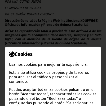
POR UNA GUINEA MEJOR
EL MINISTRO DE ESTADO
DR. SALOMÓN NGUEMA OWONO”.
Dirección General de la Página Web Institucional (DGPWIGE)
Oficina de Información y Prensa de Guinea Ecuatorial
Aviso: La reproducción total o parcial de este artículo o de las
imágenes que lo acompañen debe hacerse, siempre y en todo
lugar, con la mención de la fuente de origen de la misma
(Oficina de Información y Prensa de Guinea Ecuatorial).
Cookies
Usamos cookies para mejorar tu experiencia.
Gobierno e Instituciones
Este sitio utiliza cookies propias y de terceros
para analizar el tráfico y personalizar el
contenido.
Puedes aceptar todas las cookies pulsando en el
Información de Guinea Ecuatorial
botón "Aceptar todas", rechazar todas las cookies
pulsando en el botón "Rechazar todas" o
configurarlas pulsando el botón "Seleccionar las