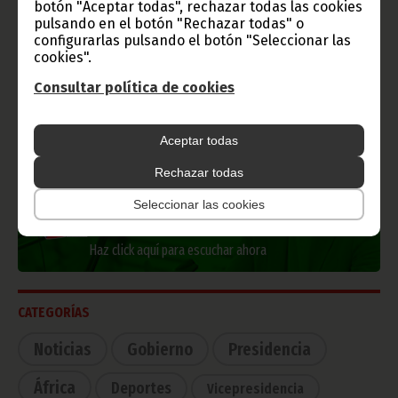
botón "Aceptar todas", rechazar todas las cookies
pulsando en el botón "Rechazar todas" o
Información de Guinea Ecuatorial
configurarlas pulsando el botón "Seleccionar las
cookies".
Consultar política de cookies
TVGE
Aceptar todas
Rechazar todas
Radio Nacional de Guinea
Seleccionar las cookies
Ecuatorial
Haz click aquí para escuchar ahora
CATEGORÍAS
Noticias
Gobierno
Presidencia
África
Deportes
Vicepresidencia