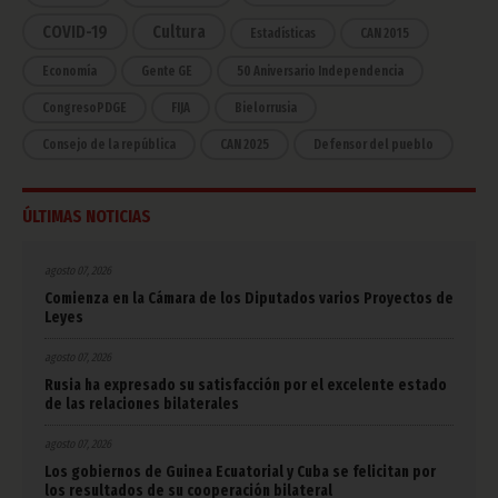
COVID-19
Cultura
Estadísticas
CAN 2015
Economía
Gente GE
50 Aniversario Independencia
CongresoPDGE
FIJA
Bielorrusia
Consejo de la república
CAN 2025
Defensor del pueblo
ÚLTIMAS NOTICIAS
agosto 07, 2026
Comienza en la Cámara de los Diputados varios Proyectos de
Leyes
agosto 07, 2026
Rusia ha expresado su satisfacción por el excelente estado
de las relaciones bilaterales
agosto 07, 2026
Los gobiernos de Guinea Ecuatorial y Cuba se felicitan por
los resultados de su cooperación bilateral