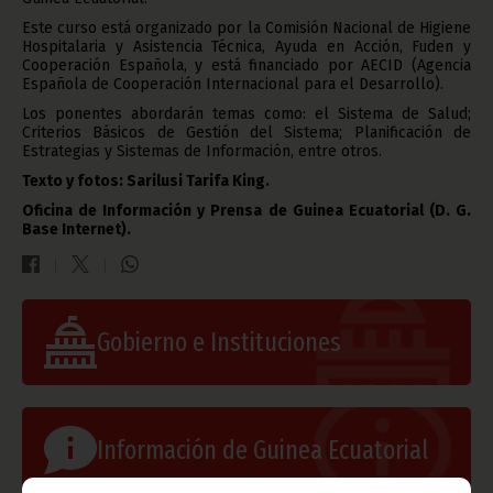
Este curso está organizado por la Comisión Nacional de Higiene
Hospitalaria y Asistencia Técnica, Ayuda en Acción, Fuden y
Cooperación Española, y está financiado por AECID (Agencia
Española de Cooperación Internacional para el Desarrollo).
Los ponentes abordarán temas como: el Sistema de Salud;
Criterios Básicos de Gestión del Sistema; Planificación de
Estrategias y Sistemas de Información, entre otros.
Texto y fotos: Sarilusi Tarifa King.
Oficina de Información y Prensa de Guinea Ecuatorial (D. G.
Base Internet).
Gobierno e Instituciones
Información de Guinea Ecuatorial