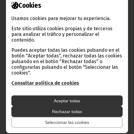
Cookies
TVGE
Usamos cookies para mejorar tu experiencia.
Este sitio utiliza cookies propias y de terceros
para analizar el tráfico y personalizar el
contenido.
Radio Nacional de Guinea
Puedes aceptar todas las cookies pulsando en el
Ecuatorial
botón "Aceptar todas", rechazar todas las cookies
pulsando en el botón "Rechazar todas" o
Haz click aquí para escuchar ahora
configurarlas pulsando el botón "Seleccionar las
cookies".
Consultar política de cookies
CATEGORÍAS
Noticias
Gobierno
Presidencia
Aceptar todas
África
Deportes
Vicepresidencia
Rechazar todas
COVID-19
Cultura
Estadísticas
CAN 2015
Seleccionar las cookies
Economía
Gente GE
50 Aniversario Independencia