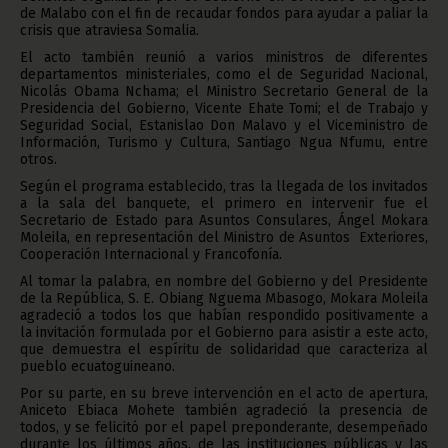
de Malabo con el fin de recaudar fondos para ayudar a paliar la
crisis que atraviesa Somalia.
El acto también reunió a varios ministros de diferentes
departamentos ministeriales, como el de Seguridad Nacional,
Nicolás Obama Nchama; el Ministro Secretario General de la
Presidencia del Gobierno, Vicente Ehate Tomi; el de Trabajo y
Seguridad Social, Estanislao Don Malavo y el Viceministro de
Información, Turismo y Cultura, Santiago Ngua Nfumu, entre
otros.
Según el programa establecido, tras la llegada de los invitados
a la sala del banquete, el primero en intervenir fue el
Secretario de Estado para Asuntos Consulares, Ángel Mokara
Moleila, en representación del Ministro de Asuntos Exteriores,
Cooperación Internacional y Francofonía.
Al tomar la palabra, en nombre del Gobierno y del Presidente
de la República, S. E. Obiang Nguema Mbasogo, Mokara Moleila
agradeció a todos los que habían respondido positivamente a
la invitación formulada por el Gobierno para asistir a este acto,
que demuestra el espíritu de solidaridad que caracteriza al
pueblo ecuatoguineano.
Por su parte, en su breve intervención en el acto de apertura,
Aniceto Ebiaca Mohete también agradeció la presencia de
todos, y se felicitó por el papel preponderante, desempeñado
durante los últimos años, de las instituciones públicas y las