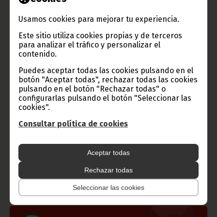
varios cantantes nacionales y un desfile de modelos.
Usamos cookies para mejorar tu experiencia.
Texto y fotos: Clemente Ela Ondo Onguene.
Oficina de Información y Prensa de Guinea Ecuatorial (D. G.
Este sitio utiliza cookies propias y de terceros
Base Internet).
para analizar el tráfico y personalizar el
contenido.
Puedes aceptar todas las cookies pulsando en el
botón "Aceptar todas", rechazar todas las cookies
pulsando en el botón "Rechazar todas" o
configurarlas pulsando el botón "Seleccionar las
cookies".
Consultar política de cookies
Gobierno e Instituciones
Aceptar todas
Rechazar todas
Información de Guinea Ecuatorial
Seleccionar las cookies