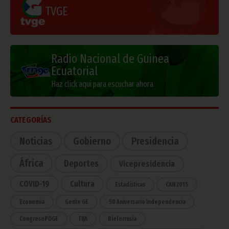
TVGE
Radio Nacional de Guinea
Ecuatorial
Haz click aquí para escuchar ahora
CATEGORÍAS
Noticias
Gobierno
Presidencia
África
Deportes
Vicepresidencia
COVID-19
Cultura
Estadísticas
CAN 2015
Economía
Gente GE
50 Aniversario Independencia
CongresoPDGE
FIJA
Bielorrusia