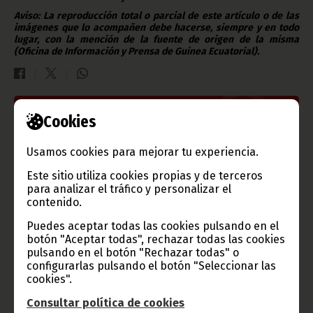
Aviso: La reproducción total o parcial de este artículo o de las
imágenes que lo acompañen debe hacerse, siempre y en todo
lugar, con la mención de la fuente de origen de la misma
(Oficina de Información y Prensa de Guinea Ecuatorial).
Cookies
Gobierno e Instituciones
Usamos cookies para mejorar tu experiencia.
Este sitio utiliza cookies propias y de terceros
Información de Guinea Ecuatorial
para analizar el tráfico y personalizar el
contenido.
Puedes aceptar todas las cookies pulsando en el
botón "Aceptar todas", rechazar todas las cookies
pulsando en el botón "Rechazar todas" o
TVGE
configurarlas pulsando el botón "Seleccionar las
cookies".
Consultar política de cookies