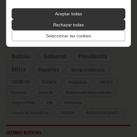
Radio Nacional de Guinea
Ecuatorial
Aceptar todas
Haz click aquí para escuchar ahora
Rechazar todas
Seleccionar las cookies
CATEGORÍAS
Noticias
Gobierno
Presidencia
África
Deportes
Vicepresidencia
COVID-19
Cultura
Estadísticas
CAN 2015
Economía
Gente GE
50 Aniversario Independencia
CongresoPDGE
FIJA
Bielorrusia
Consejo de la república
CAN 2025
Defensor del pueblo
ÚLTIMAS NOTICIAS