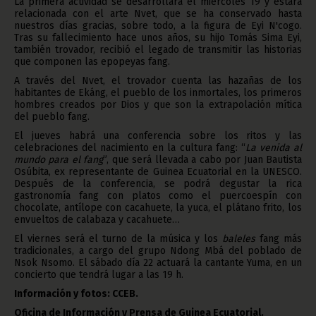
La primera actividad se desarrollará el miércoles 19 y estará
relacionada con el arte Nvet, que se ha conservado hasta
nuestros días gracias, sobre todo, a la figura de Eyi N'cogo.
Tras su fallecimiento hace unos años, su hijo Tomás Sima Eyi,
también trovador, recibió el legado de transmitir las historias
que componen las epopeyas fang.
A través del Nvet, el trovador cuenta las hazañas de los
habitantes de Ekáng, el pueblo de los inmortales, los primeros
hombres creados por Dios y que son la extrapolación mítica
del pueblo fang.
El jueves habrá una conferencia sobre los ritos y las
celebraciones del nacimiento en la cultura fang: “
La venida al
mundo para el fang
”, que será llevada a cabo por Juan Bautista
Osúbita, ex representante de Guinea Ecuatorial en la UNESCO.
Después de la conferencia, se podrá degustar la rica
gastronomía fang con platos como el puercoespín con
chocolate, antílope con cacahuete, la yuca, el plátano frito, los
envueltos de calabaza y cacahuete…
El viernes será el turno de la música y los
baleles
fang más
tradicionales, a cargo del grupo Ndong Mbá del poblado de
Nsok Nsomo. El sábado día 22 actuará la cantante Yuma, en un
concierto que tendrá lugar a las 19 h.
Información y fotos: CCEB.
Oficina de Información y Prensa de Guinea Ecuatorial.