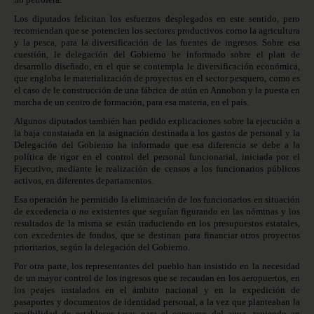
Los diputados felicitan los esfuerzos desplegados en este sentido, pero
recomiendan que se potencien los sectores productivos corno la agricultura
y la pesca, para la diversificación de las fuentes de ingresos. Sobre esa
cuestión, le delegación del Gobierno he informado sobre el plan de
desarrollo diseñado, en el que se contempla le diversificación económica,
que engloba le materialización de proyectos en el sector pesquero, como es
el caso de le construcción de una fábrica de atún en Annobon y la puesta en
marcha de un centro de formación, para esa materia, en el país.
Algunos diputados también han pedido explicaciones sobre la ejecución a
la baja constatada en la asignación destinada a los gastos de personal y la
Delegación del Gobierno ha informado que esa diferencia se debe a la
política de rigor en el control del personal funcionarial, iniciada por el
Ejecutivo, mediante le realización de censos a los funcionarios públicos
activos, en diferentes departamentos.
Esa operación he permitido la eliminación de los funcionarios en situación
de excedencia o no existentes que seguían figurando en las nóminas y los
resultados de la misma se están traduciendo en los presupuestos estatales,
con excedentes de fondos, que se destinan para financiar otros proyectos
prioritarios, según la delegación del Gobierno.
Por otra parte, los representantes del pueblo han insistido en la necesidad
de un mayor control de los ingresos que se recaudan en los aeropuertos, en
los peajes instalados en el ámbito nacional y en la expedición de
pasaportes y documentos de identidad personal, a la vez que planteaban la
posibilidad de establecer tasas para el consumo del agua, teniendo en