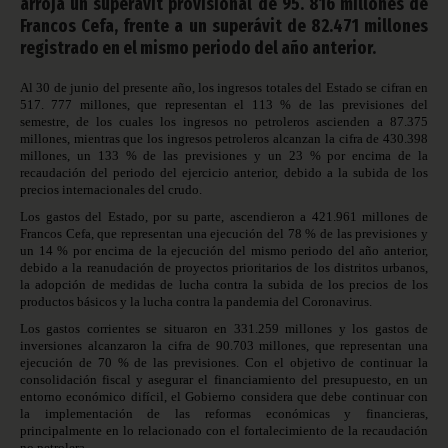
arroja un superávit provisional de 95. 816 millones de
Francos Cefa, frente a un superávit de 82.471 millones
registrado en el mismo periodo del año anterior.
Al 30 de junio del presente año, los ingresos totales del Estado se cifran en
517. 777 millones, que representan el 113 % de las previsiones del
semestre, de los cuales los ingresos no petroleros ascienden a 87.375
millones, mientras que los ingresos petroleros alcanzan la cifra de 430.398
millones, un 133 % de las previsiones y un 23 % por encima de la
recaudación del periodo del ejercicio anterior, debido a la subida de los
precios internacionales del crudo.
Los gastos del Estado, por su parte, ascendieron a 421.961 millones de
Francos Cefa, que representan una ejecución del 78 % de las previsiones y
un 14 % por encima de la ejecución del mismo periodo del año anterior,
debido a la reanudación de proyectos prioritarios de los distritos urbanos,
la adopción de medidas de lucha contra la subida de los precios de los
productos básicos y la lucha contra la pandemia del Coronavirus.
Los gastos corrientes se situaron en 331.259 millones y los gastos de
inversiones alcanzaron la cifra de 90.703 millones, que representan una
ejecución de 70 % de las previsiones. Con el objetivo de continuar la
consolidación fiscal y asegurar el financiamiento del presupuesto, en un
entorno económico difícil, el Gobierno considera que debe continuar con
la implementación de las reformas económicas y financieras,
principalmente en lo relacionado con el fortalecimiento de la recaudación
no petrolera.