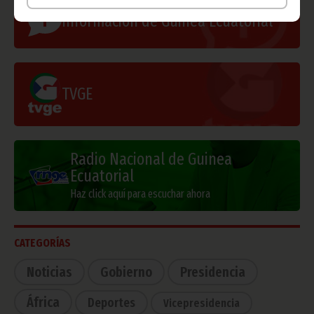
Información de Guinea Ecuatorial
TVGE
Radio Nacional de Guinea
Ecuatorial
Haz click aquí para escuchar ahora
CATEGORÍAS
Noticias
Gobierno
Presidencia
África
Deportes
Vicepresidencia