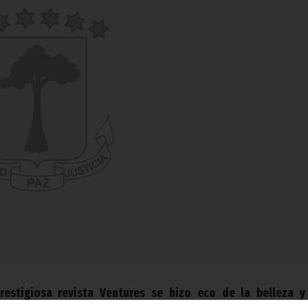
restigiosa revista Ventures se hizo eco de la belleza y
cas que tiene la isla de Bioko para el visitante.