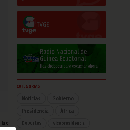
TVGE
Radio Nacional de
Guinea Ecuatorial
Haz click aquí para escuchar ahora
CATEGORÍAS
Noticias
Gobierno
Presidencia
África
Deportes
Vicepresidencia
 las