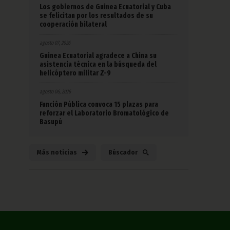
Los gobiernos de Guinea Ecuatorial y Cuba
se felicitan por los resultados de su
cooperación bilateral
agosto 07, 2026
Guinea Ecuatorial agradece a China su
asistencia técnica en la búsqueda del
helicóptero militar Z-9
agosto 06, 2026
Función Pública convoca 15 plazas para
reforzar el Laboratorio Bromatológico de
Basupú
Más noticias
Búscador