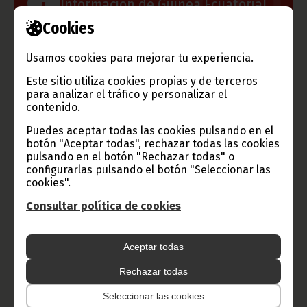
Información de Guinea Ecuatorial
Cookies
Usamos cookies para mejorar tu experiencia.
TVGE
Este sitio utiliza cookies propias y de terceros
para analizar el tráfico y personalizar el
contenido.
Puedes aceptar todas las cookies pulsando en el
Radio Nacional de Guinea
botón "Aceptar todas", rechazar todas las cookies
Ecuatorial
pulsando en el botón "Rechazar todas" o
configurarlas pulsando el botón "Seleccionar las
Haz click aquí para escuchar ahora
cookies".
Consultar política de cookies
CATEGORÍAS
Aceptar todas
Noticias
Gobierno
Presidencia
Rechazar todas
África
Deportes
Vicepresidencia
Seleccionar las cookies