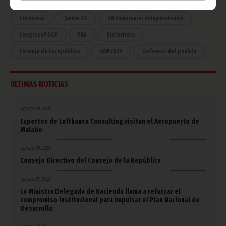
COVID-19
Cultura
Estadísticas
CAN 2015
Economía
Gente GE
50 Aniversario Independencia
CongresoPDGE
FIJA
Bielorrusia
Consejo de la república
CAN 2025
Defensor del pueblo
ÚLTIMAS NOTICIAS
agosto 09, 2026
Expertos de Lufthansa Consulting visitan el Aeropuerto de
Malabo
agosto 08, 2026
Consejo Directivo del Consejo de la República
agosto 07, 2026
La Ministra Delegada de Hacienda llama a reforzar el
compromiso institucional para impulsar el Plan Nacional de
Desarrollo