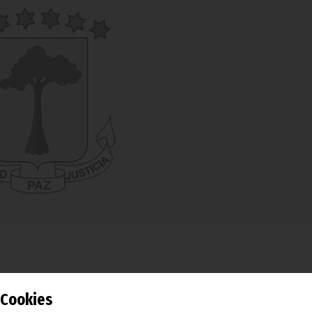
Guinea Ecuatorial han repasado este martes sus relaci
Cookies
te la audiencia que el Presidente Obiang Nguema Mbasog