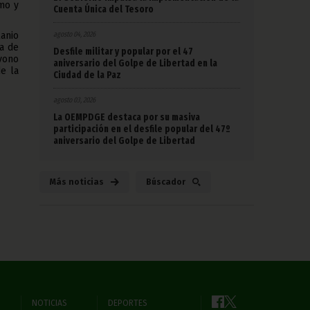
mo y
Cuenta Única del Tesoro
agosto 04, 2026
anio
a de
Desfile militar y popular por el 47
vono
aniversario del Golpe de Libertad en la
e la
Ciudad de la Paz
agosto 03, 2026
La OEMPDGE destaca por su masiva
participación en el desfile popular del 47º
aniversario del Golpe de Libertad
Más noticias
Búscador
NOTICIAS
DEPORTES