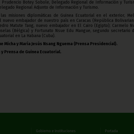
; Prudencio Botey Sobole, Delegado Regional de Información y Turis
elegado Regional Adjunto de Información y Turismo.
las misiones diplomáticas de Guinea Ecuatorial en el exterior, Mel
nuevo embajador de nuestro país en Caracas (República Bolivarian
edro Matute Tang, nuevo embajador en El Cairo (Egipto); Carmelo N
selas (Bélgica) y Fortunato Nsue Edu Mangue, segundo secretario d
atorial en La Habana (Cuba).
e Micha y María Jesús Nsang Nguema (Prensa Presidencial).
 y Prensa de Guinea Ecuatorial.
Gobierno e Instituciones
Portada