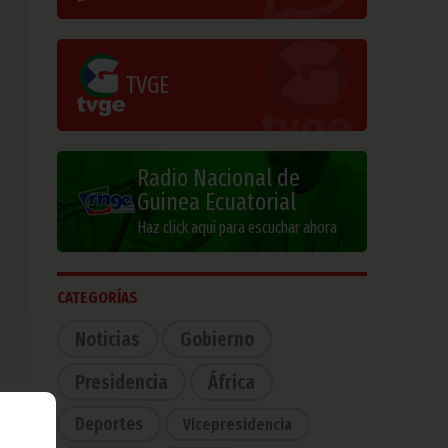
TVGE
Radio Nacional de
Guinea Ecuatorial
Haz click aquí para escuchar ahora
CATEGORÍAS
Noticias
Gobierno
Presidencia
África
Deportes
Vicepresidencia
ones
o ha