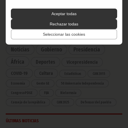
Radio Nacional de Guinea
Ecuatorial
Aceptar todas
Haz click aquí para escuchar ahora
Rechazar todas
Seleccionar las cookies
CATEGORÍAS
Noticias
Gobierno
Presidencia
África
Deportes
Vicepresidencia
COVID-19
Cultura
Estadísticas
CAN 2015
Economía
Gente GE
50 Aniversario Independencia
CongresoPDGE
FIJA
Bielorrusia
Consejo de la república
CAN 2025
Defensor del pueblo
ÚLTIMAS NOTICIAS