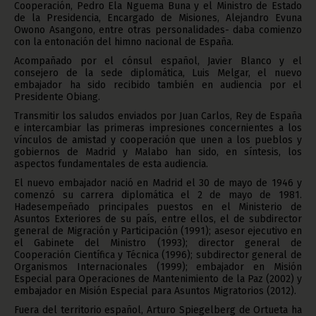
Cooperación, Pedro Ela Nguema Buna y el Ministro de Estado
de la Presidencia, Encargado de Misiones, Alejandro Evuna
Owono Asangono, entre otras personalidades- daba comienzo
con la entonación del himno nacional de España.
Acompañado por el cónsul español, Javier Blanco y el
consejero de la sede diplomática, Luis Melgar, el nuevo
embajador ha sido recibido también en audiencia por el
Presidente Obiang.
Transmitir los saludos enviados por Juan Carlos, Rey de España
e intercambiar las primeras impresiones concernientes a los
vínculos de amistad y cooperación que unen a los pueblos y
gobiernos de Madrid y Malabo han sido, en síntesis, los
aspectos fundamentales de esta audiencia.
El nuevo embajador nació en Madrid el 30 de mayo de 1946 y
comenzó su carrera diplomática el 2 de mayo de 1981.
Hadesempeñado principales puestos en el Ministerio de
Asuntos Exteriores de su país, entre ellos, el de subdirector
general de Migración y Participación (1991); asesor ejecutivo en
el Gabinete del Ministro (1993); director general de
Cooperación Científica y Técnica (1996); subdirector general de
Organismos Internacionales (1999); embajador en Misión
Especial para Operaciones de Mantenimiento de la Paz (2002) y
embajador en Misión Especial para Asuntos Migratorios (2012).
Fuera del territorio español, Arturo Spiegelberg de Ortueta ha