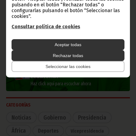
pulsando en el botón "Rechazar todas" o
Información de Guinea Ecuatorial
configurarlas pulsando el botón "Seleccionar las
cookies".
Consultar política de cookies
TVGE
Aceptar todas
Rechazar todas
Seleccionar las cookies
Radio Nacional de Guinea
Ecuatorial
Haz click aquí para escuchar ahora
CATEGORÍAS
Noticias
Gobierno
Presidencia
África
Deportes
Vicepresidencia