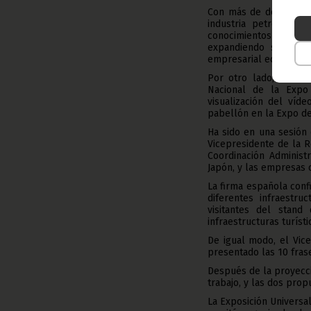
Con más de dos década
industria petrolera l
conocimientos en el s
expandiendo sus inve
empresarial ecuatoguin
Por otro lado, en la 
Nacional de la Expo 
visualización del víd
pabellón en la Expo d
Ha sido en una sesión 
Vicepresidente de la 
Coordinación Administ
Japón, y las empresas 
La firma española conf
diferentes infraestru
visitantes del stand
infraestructuras turíst
De igual modo, el Vic
presentado las 10 fras
Después de la proyecci
trabajo, y las dos prop
La Exposición Universa