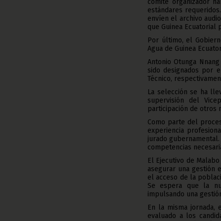
comité organizador ha
estándares requeridos
envíen el archivo audio
que Guinea Ecuatorial 
Por último, el Gobier
Agua de Guinea Ecuator
Antonio Otunga Nnang
sido designados por e
Técnico, respectivamen
La selección se ha ll
supervisión del Vic
participación de otros 
Como parte del proces
experiencia profesion
jurado gubernamental.
competencias necesaria
El Ejecutivo de Malabo
asegurar una gestión e
el acceso de la poblac
Se espera que la nu
impulsando una gestión 
En la misma jornada, 
evaluado a los candid