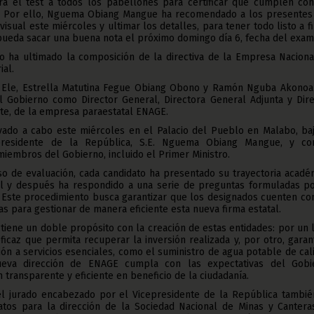
rá el test a todos los pabellones para certificar que cumplen con
. Por ello, Nguema Obiang Mangue ha recomendado a los presentes
visual este miércoles y ultimar los detalles, para tener todo listo a f
pueda sacar una buena nota el próximo domingo día 6, fecha del exam
no ha ultimado la composición de la directiva de la Empresa Naciona
ial.
 Ele, Estrella Matutina Fegue Obiang Obono y Ramón Nguba Akonoa
l Gobierno como Director General, Directora General Adjunta y Dire
te, de la empresa paraestatal ENAGE.
evado a cabo este miércoles en el Palacio del Pueblo en Malabo, baj
epresidente de la República, S.E. Nguema Obiang Mangue, y co
miembros del Gobierno, incluido el Primer Ministro.
o de evaluación, cada candidato ha presentado su trayectoria académ
al y después ha respondido a una serie de preguntas formuladas po
 Este procedimiento busca garantizar que los designados cuenten con
s para gestionar de manera eficiente esta nueva firma estatal.
 tiene un doble propósito con la creación de estas entidades: por un 
ficaz que permita recuperar la inversión realizada y, por otro, garan
ión a servicios esenciales, como el suministro de agua potable de cal
eva dirección de ENAGE cumpla con las expectativas del Gobi
transparente y eficiente en beneficio de la ciudadanía.
el jurado encabezado por el Vicepresidente de la República tambié
atos para la dirección de la Sociedad Nacional de Minas y Canteras