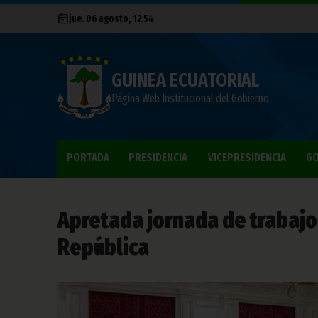
jue. 06 agosto, 12:54
GUINEA ECUATORIAL
Página Web Institucional del Gobierno
PORTADA
PRESIDENCIA
VICEPRESIDENCIA
GO
Apretada jornada de trabajo 
República