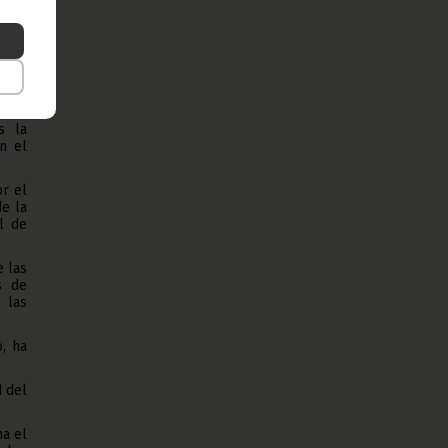
n la
a de
guir
orno
mité
s la
n el
or el
e la
l de
e las
s de
 las
, ha
d del
ha el