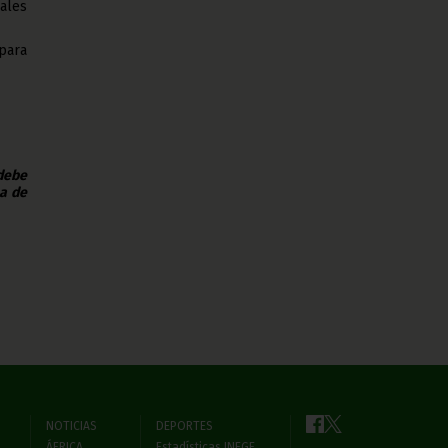
ales
para
 debe
na de
NOTICIAS
DEPORTES
ÁFRICA
Estadísticas INEGE