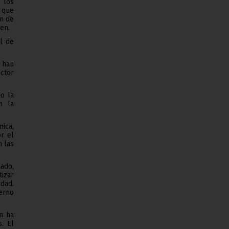
 los
 que
in de
en.
l de
 han
ctor
o la
n la
ica,
r el
 las
lado,
tizar
idad.
erno
n ha
. El