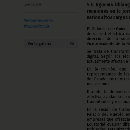
S.E. Nguema Obiang
abril 03, 2025
reuniones en la jor
varios altos cargos 
Noticias
Gobierno
Vicepresidencia
El Gobierno de Guinea 
de su red eléctrica na
dirección de la soc
Vicepresidente de la R
Ver la galería
Se trata de transform
digital. Según los téc
actualmente afectan a l
En la reunión, que 
representantes de las
del Estado, entre otros
una vivienda.
Durante la demostrac
efectiva, ayudando no 
fraudulentas y minimiz
En la sesión de traba
Palacio del Pueblo en
empresas que ofrezcan 
Ecuatorial evaluar dif
población, garantizando