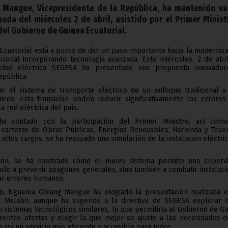
 Mangue, Vicepresidente de la República, ha mantenido va
nada del miércoles 2 de abril, asistido por el Primer Minist
del Gobierno de Guinea Ecuatorial.
Ecuatorial está a punto de dar un paso importante hacia la moderniz
cional incorporando tecnología avanzada. Este miércoles, 2 de abri
iedad eléctrica SEGESA ha presentado una propuesta innovador
epública.
ar el sistema de transporte eléctrico de un enfoque tradicional a
nicos, esta transición podría reducir significativamente los errore
a red eléctrica del país.
ha contado con la participación del Primer Ministro, así com
 carteras de Obras Públicas, Energías Renovables, Hacienda y Tesor
 altos cargos, se ha realizado una simulación de la instalación eléctri
ión, se ha mostrado cómo el nuevo sistema permite una supervi
solo a prevenir apagones generales, sino también a combatir instalac
ar errores humanos.
jo, Nguema Obiang Mangue ha elogiado la presentación realizada e
 Malabo, aunque ha sugerido a la directiva de SEGESA explorar o
sistemas tecnológicos similares, lo que permitiría al Gobierno de G
erentes ofertas y elegir la que mejor se ajuste a las necesidades 
 así un servicio más eficiente y accesible para todos.