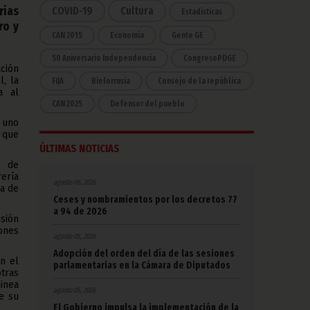
rias
COVID-19
Cultura
Estadísticas
ro y
CAN 2015
Economía
Gente GE
50 Aniversario Independencia
CongresoPDGE
ación
l, la
FIJA
Bielorrusia
Consejo de la república
a al
CAN 2025
Defensor del pueblo
 uno
s que
ÚLTIMAS NOTICIAS
o de
ería
agosto 06, 2026
ca de
Ceses y nombramientos por los decretos 77
a 94 de 2026
sión
iones
agosto 05, 2026
Adopción del orden del día de las sesiones
n el
parlamentarias en la Cámara de Diputados
tras
uinea
agosto 05, 2026
de su
El Gobierno impulsa la implementación de la