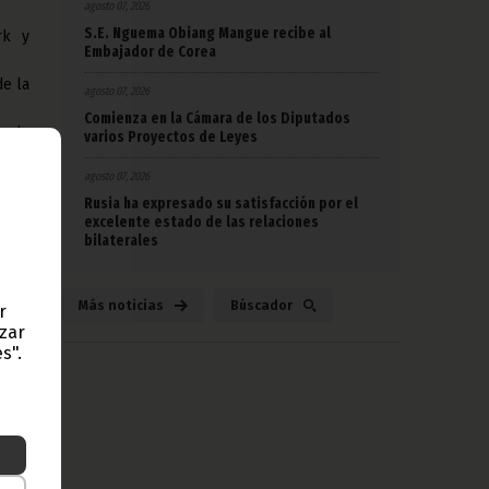
agosto 07, 2026
S.E. Nguema Obiang Mangue recibe al
rk y
Embajador de Corea
de la
agosto 07, 2026
Comienza en la Cámara de los Diputados
endo
varios Proyectos de Leyes
egas
agosto 07, 2026
Rusia ha expresado su satisfacción por el
excelente estado de las relaciones
bilaterales
 hoc
de su
y la
Más noticias
Búscador
r
azar
 las
s".