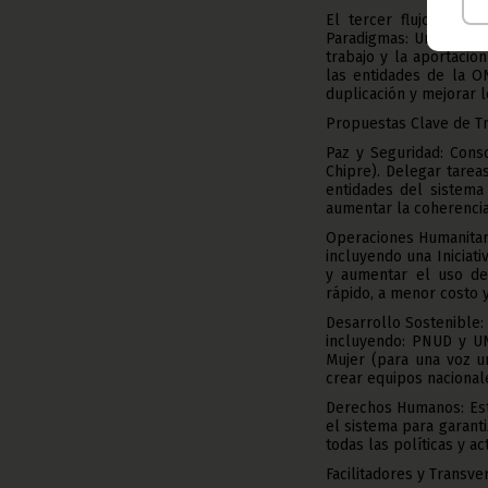
El tercer flujo, deta
Paradigmas: Unidos pa
trabajo y la aportació
las entidades de la O
duplicación y mejorar l
Propuestas Clave de T
Paz y Seguridad: Conso
Chipre). Delegar tare
entidades del sistema
aumentar la coherencia 
Operaciones Humanitari
incluyendo una Iniciat
y aumentar el uso de 
rápido, a menor costo 
Desarrollo Sostenible:
incluyendo: PNUD y U
Mujer (para una voz un
crear equipos nacional
Derechos Humanos: Est
el sistema para garant
todas las políticas y a
Facilitadores y Transve