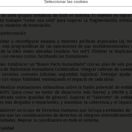
Seleccionar las cookies
llado en el informe "Shifting Paradigms: United to Deliver" (Cambi
ra Cumplir), propone más de 70 puntos de acción derivados de mese
n de siete grupos temáticos de todo el sistema. El objetivo es logra
NU trabajen "como una sola" para superar la fragmentación, elimina
os modelos de financiación.
ransformación
lidar y reconfigurar equipos y misiones políticas especiales (ej. Y
as más programáticas de las operaciones de paz multidimensionales a
 de la ONU mejor ubicadas (modelo "en red"). Eliminar la duplicaci
con menos costos, facilitando las transiciones.
as: Establecer un "Nuevo Pacto Humanitario" con un plan de seis pu
iva de Diplomacia Humanitaria Colaborativa. Integrar cadenas de sumin
servicios comunes (oficinas, seguridad, logística). Entregar ayuda
y con mayor fiabilidad, maximizando el impacto de cada dólar.
 Realizar evaluaciones exhaustivas sobre la fusión potencial de entid
NOPS (para crear un motor de desarrollo más fuerte) y UNFPA y 
ificada sobre igualdad de género). Superar el "laberinto" de entid
es más delgados e impactantes, y maximizar la coherencia y el impact
ablecer un Grupo de Derechos Humanos que incluya a entidades de 
izar que las consideraciones de derechos se integren sistemáticamen
ctividades. Mejorar la coordinación en todo el sistema.
rsalidad