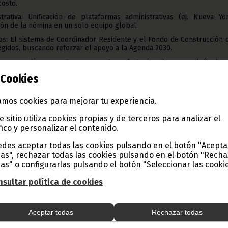
costo.
strativa: Unificación de plataformas administrativas (ej. Nueva Yo
ión de la nómina en un solo equipo global.
s: El sistema de Coordinador Residente y el Fondo de Construcción 
gidos, buscando reforzar el apoyo a la Agenda 2030.
l reconoció que estas propuestas afectarán al personal (incluy
les separaciones), asegurando un compromiso para apoyar a los col
Cookies
mos cookies para mejorar tu experiencia.
entación de Mandatos
e sitio utiliza cookies propias y de terceros para analizar el
do por Jamaica y Nueva Zelanda a través de un grupo de trabajo ad
fico y personalizar el contenido.
r el ciclo de vida de los mandatos de la ONU. La secretaría, dentro 
nzado a implementar pasos iniciales para aumentar la eficiencia 
des aceptar todas las cookies pulsando en el botón "Acepta
as", rechazar todas las cookies pulsando en el botón "Rech
ncia: Ampliar las funcionalidades de los registros de mandato y
as" o configurarlas pulsando el botón "Seleccionar las cookie
arencia.
sultar política de cookies
ombinar informes que cubran temas similares.
ar estadísticas de descarga para mejorar la transparencia.
Aceptar todas
Rechazar todas
y Realineaciones Programáticas