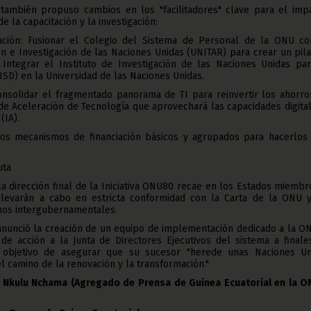
 también propuso cambios en los "facilitadores" clave para el impa
e la capacitación y la investigación:
ación: Fusionar el Colegio del Sistema de Personal de la ONU co
ión e Investigación de las Naciones Unidas (UNITAR) para crear un pil
. Integrar el Instituto de Investigación de las Naciones Unidas pa
ISD) en la Universidad de las Naciones Unidas.
Consolidar el fragmentado panorama de TI para reinvertir los ahorro
e Aceleración de Tecnología que aprovechará las capacidades digita
 (IA).
r los mecanismos de financiación básicos y agrupados para hacerlos
uta
la dirección final de la Iniciativa ONU80 recae en los Estados miembr
levarán a cabo en estricta conformidad con la Carta de la ONU y
nos intergubernamentales.
 anunció la creación de un equipo de implementación dedicado a la O
de acción a la Junta de Directores Ejecutivos del sistema a finale
 objetivo de asegurar que su sucesor "herede unas Naciones Un
l camino de la renovación y la transformación."
 Nkulu Nchama (Agregado de Prensa de Guinea Ecuatorial en la O