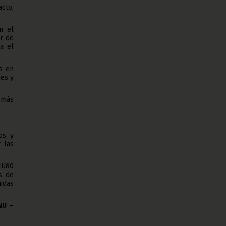
cto,
n el
ar de
ra el
s en
les y
 más
os, y
 las
NU80
s de
idas
NU –