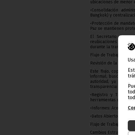
ubicaciones de menor 
•Consolidación admini
Bangkok) y centralizac
•Protección de mandato
Paz se mantienen prote
El Secretario Genera
reubicaciones y posib
durante la transición.
Flujo de Trabajo 2:
Usa
Revisión de la Implem
Est
Este flujo, copresidi
trá
informal, busca mejora
autoridad, ya ha come
Pue
transparencia:
tod
•Registro y Transpare
tod
herramientas de transp
Con
•Informes: Acortar y c
•Datos Abiertos: Public
Flujo de Trabajo 3:
Cambios Estructurales 