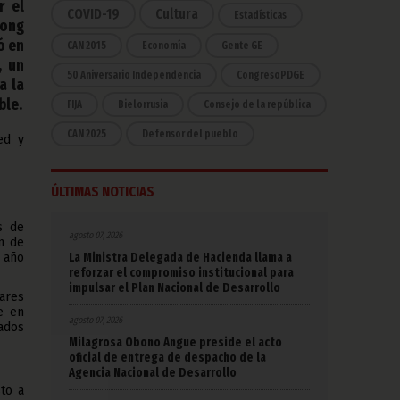
r el
COVID-19
Cultura
Estadísticas
dong
ó en
CAN 2015
Economía
Gente GE
, un
50 Aniversario Independencia
CongresoPDGE
a la
ble.
FIJA
Bielorrusia
Consejo de la república
CAN 2025
Defensor del pueblo
ed y
ÚLTIMAS NOTICIAS
s de
agosto 07, 2026
n de
 año
La Ministra Delegada de Hacienda llama a
reforzar el compromiso institucional para
impulsar el Plan Nacional de Desarrollo
lares
e en
agosto 07, 2026
ados
Milagrosa Obono Angue preside el acto
oficial de entrega de despacho de la
Agencia Nacional de Desarrollo
to a