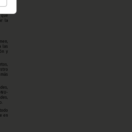
o de
s de
r que
r la
emen,
 las
ón y
ntos,
istro
 más
ades,
ONU-
ades,
o.
todo
te en