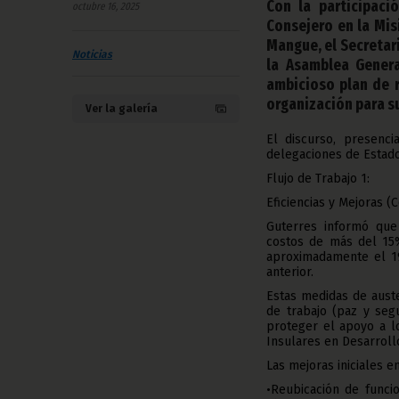
Con la participaci
octubre 16, 2025
Consejero en la Mi
Mangue, el Secretar
Noticias
la Asamblea Genera
ambicioso plan de r
organización para su
Ver la galería
El discurso, presenc
delegaciones de Estado
Flujo de Trabajo 1:
Eficiencias y Mejoras (
Guterres informó que 
costos de más del 15
aproximadamente el 1
anterior.
Estas medidas de auste
de trabajo (paz y seg
proteger el apoyo a l
Insulares en Desarroll
Las mejoras iniciales en
•Reubicación de funci