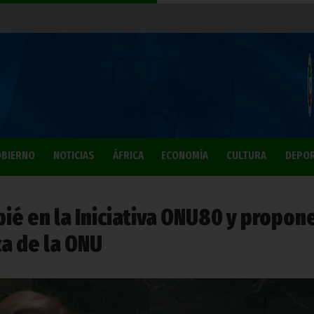
BIERNO
NOTICIAS
ÁFRICA
ECONOMÍA
CULTURA
DEPO
ié en la Iniciativa ONU80 y propon
a de la ONU