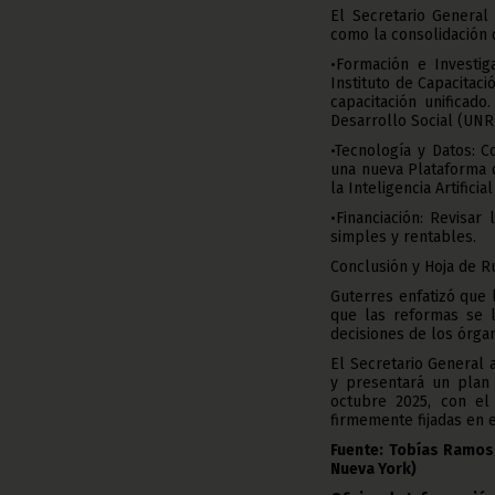
El Secretario General
como la consolidación d
•Formación e Investig
Instituto de Capacitac
capacitación unificado
Desarrollo Social (UNR
•Tecnología y Datos: 
una nueva Plataforma d
la Inteligencia Artificial
•Financiación: Revisa
simples y rentables.
Conclusión y Hoja de R
Guterres enfatizó que 
que las reformas se l
decisiones de los órga
El Secretario General
y presentará un plan 
octubre 2025, con el
firmemente fijadas en e
Fuente: Tobías Ramos
Nueva York)