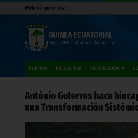
vie. 07 agosto, 22:43
GUINEA ECUATORIAL
Página Web Institucional del Gobierno
PORTADA
PRESIDENCIA
VICEPRESIDENCIA
GO
António Guterres hace hincap
una Transformación Sistémic