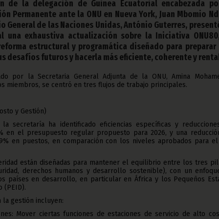
ón de la delegación de Guinea Ecuatorial encabezada po
sión Permanente ante la ONU en Nueva York, Juan Mbomio N
io General de las Naciones Unidas, António Guterres, present
l una exhaustiva actualización sobre la Iniciativa ONU80
eforma estructural y programática diseñado para preparar 
s desafíos futuros y hacerla más eficiente, coherente y renta
iado por la Secretaria General Adjunta de la ONU, Amina Moham
s miembros, se centró en tres flujos de trabajo principales.
Costo y Gestión)
la secretaría ha identificado eficiencias específicas y reduccione
% en el presupuesto regular propuesto para 2026, y una reducció
9% en puestos, en comparación con los niveles aprobados para el
ridad están diseñadas para mantener el equilibrio entre los tres pi
uridad, derechos humanos y desarrollo sostenible), con un enfoqu
os países en desarrollo, en particular en África y los Pequeños Est
o (PEID).
 la gestión incluyen:
ones: Mover ciertas funciones de estaciones de servicio de alto cos