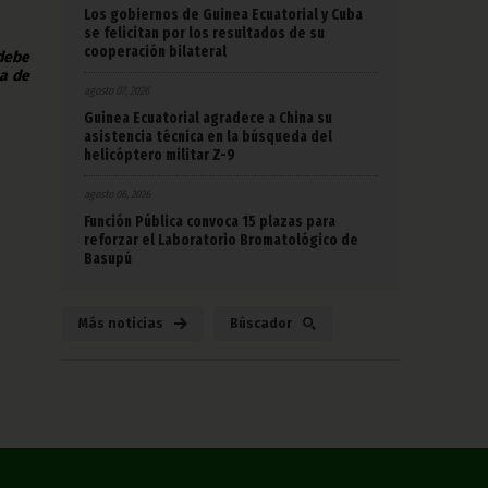
Los gobiernos de Guinea Ecuatorial y Cuba
se felicitan por los resultados de su
cooperación bilateral
 debe
na de
agosto 07, 2026
Guinea Ecuatorial agradece a China su
asistencia técnica en la búsqueda del
helicóptero militar Z-9
agosto 06, 2026
Función Pública convoca 15 plazas para
reforzar el Laboratorio Bromatológico de
Basupú
Más noticias
Búscador