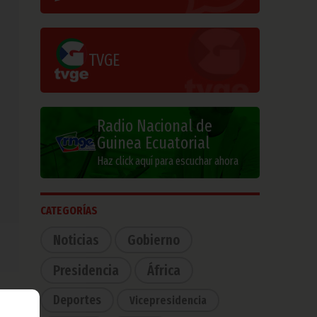
TVGE
Radio Nacional de
Guinea Ecuatorial
Haz click aquí para escuchar ahora
CATEGORÍAS
Noticias
Gobierno
Presidencia
África
Deportes
Vicepresidencia
a de
a la