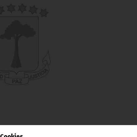
ancia ha tenido lugar estos días en Malabo entre la directiv
Cookies
toguineana de Fútbol y los ocho equipos clasificados par