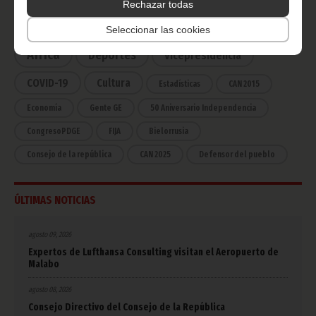
Rechazar todas
Noticias
Gobierno
Presidencia
Seleccionar las cookies
África
Deportes
Vicepresidencia
COVID-19
Cultura
Estadísticas
CAN 2015
Economía
Gente GE
50 Aniversario Independencia
CongresoPDGE
FIJA
Bielorrusia
Consejo de la república
CAN 2025
Defensor del pueblo
ÚLTIMAS NOTICIAS
agosto 09, 2026
Expertos de Lufthansa Consulting visitan el Aeropuerto de
Malabo
agosto 08, 2026
Consejo Directivo del Consejo de la República