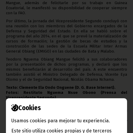
Mangue, además de felicitarle por su trabajo en Guinea
Ecuatorial, le manifestó su disponibilidad de cooperar siempre
con la FAO.
Por último, la jornada del Vicepresidente Segundo concluyó con
una reunión con los miembros del Gobierno encargados de la
Defensa y Seguridad del Estado. En ella se habló sobre el
programa del año 2014, en el que se prevé la materialización de
cursos de formación; la gestión de becas de estudios y la
construcción de las sedes de la Escuela Militar Inter Armas
General Obiang (EMIGO) en las ciudades de Bata y Malabo.
Teodoro Nguema Obiang Mangue felicitó a sus colaboradores
por la presentación de dichos programas, y declaró que los
mismos beneficiarán al desarrollo del país. A este encuentro
también asistió el Ministro Delegado de Defensa, Vicente Eya
Olomo y el de Seguridad Nacional, Nicolás Obama Nchama.
Texto: Clemente Ela Ondo Onguene (D. G. Base Internet).
Fotos: Restituto Nguema Nsue Obono (Prensa del
Vicepresidente Segundo).
Oficina de Información y Prensa de Guinea Ecuatorial.
Cookies
Aviso: La reproducción total o parcial de este artículo o de las
imágenes que lo acompañen debe hacerse, siempre y en todo lugar,
Usamos cookies para mejorar tu experiencia.
con la mención de la fuente de origen de la misma (Oficina de
Información y Prensa de Guinea Ecuatorial).
Este sitio utiliza cookies propias y de terceros