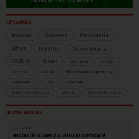
Haz click aquí para escuchar ahora
CATEGORÍAS
Noticias
Gobierno
Presidencia
África
Deportes
Vicepresidencia
COVID-19
Cultura
Estadísticas
CAN 2015
Economía
Gente GE
50 Aniversario Independencia
CongresoPDGE
FIJA
Bielorrusia
Consejo de la república
CAN 2025
Defensor del pueblo
ÚLTIMAS NOTICIAS
agosto 06, 2026
Función Pública convoca 15 plazas para reforzar el