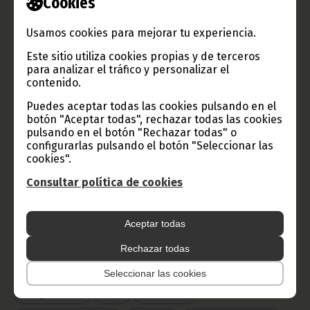
Cookies
TVGE
Usamos cookies para mejorar tu experiencia.
Este sitio utiliza cookies propias y de terceros
para analizar el tráfico y personalizar el
Radio Nacional de Guinea
contenido.
Ecuatorial
Puedes aceptar todas las cookies pulsando en el
Haz click aquí para escuchar ahora
botón "Aceptar todas", rechazar todas las cookies
pulsando en el botón "Rechazar todas" o
configurarlas pulsando el botón "Seleccionar las
cookies".
CATEGORÍAS
Consultar política de cookies
Noticias
Gobierno
Presidencia
África
Deportes
Vicepresidencia
Aceptar todas
COVID-19
Cultura
Rechazar todas
Estadísticas
CAN 2015
Economía
Gente GE
50 Aniversario Independencia
Seleccionar las cookies
CongresoPDGE
FIJA
Bielorrusia