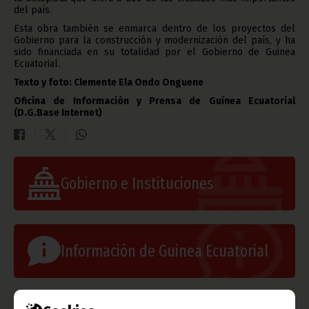
del país.
Esta obra también se enmarca dentro de los proyectos del
Gobierno para la construcción y modernización del país, y ha
sido financiada en su totalidad por el Gobierno de Guinea
Ecuatorial.
Texto y foto: Clemente Ela Ondo Onguene
Oficina de Información y Prensa de Guinea Ecuatorial
(D.G.Base Internet)
Gobierno e Instituciones
Información de Guinea Ecuatorial