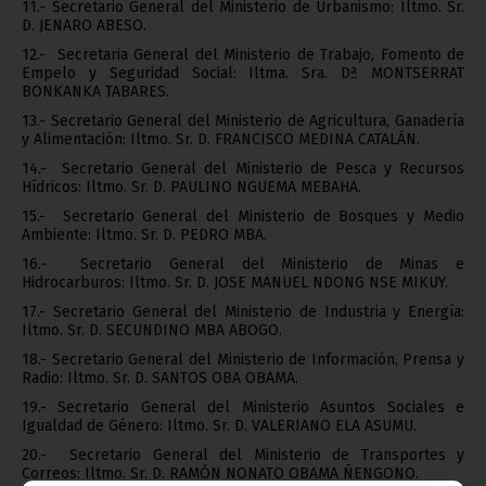
11.- Secretario General del Ministerio de Urbanismo: Iltmo. Sr.
D. JENARO ABESO.
12.- Secretaria General del Ministerio de Trabajo, Fomento de
Empelo y Seguridad Social: Iltma. Sra. Dª MONTSERRAT
BONKANKA TABARES.
13.- Secretario General del Ministerio de Agricultura, Ganadería
y Alimentación: Iltmo. Sr. D. FRANCISCO MEDINA CATALÁN.
14.- Secretario General del Ministerio de Pesca y Recursos
Hídricos: Iltmo. Sr. D. PAULINO NGUEMA MEBAHA.
15.- Secretario General del Ministerio de Bosques y Medio
Ambiente: Iltmo. Sr. D. PEDRO MBA.
16.- Secretario General del Ministerio de Minas e
Hidrocarburos: Iltmo. Sr. D. JOSE MANUEL NDONG NSE MIKUY.
17.- Secretario General del Ministerio de Industria y Energía:
Iltmo. Sr. D. SECUNDINO MBA ABOGO.
18.- Secretario General del Ministerio de Información, Prensa y
Radio: Iltmo. Sr. D. SANTOS OBA OBAMA.
19.- Secretario General del Ministerio Asuntos Sociales e
Igualdad de Género: Iltmo. Sr. D. VALERIANO ELA ASUMU.
20.- Secretario General del Ministerio de Transportes y
Correos: Iltmo. Sr. D. RAMÓN NONATO OBAMA ÑENGONO.