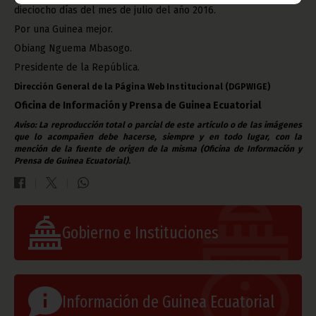
dieciocho días del mes de julio del año 2016.
Por una Guinea mejor.
Obiang Nguema Mbasogo.
Presidente de la República.
Dirección General de la Página Web Institucional (DGPWIGE)
Oficina de Información y Prensa de Guinea Ecuatorial
Aviso: La reproducción total o parcial de este artículo o de las imágenes
que lo acompañen debe hacerse, siempre y en todo lugar, con la
mención de la fuente de origen de la misma (Oficina de Información y
Prensa de Guinea Ecuatorial).
Gobierno e Instituciones
Información de Guinea Ecuatorial