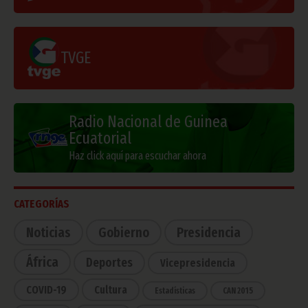
TVGE
Radio Nacional de Guinea
Ecuatorial
Haz click aquí para escuchar ahora
CATEGORÍAS
Noticias
Gobierno
Presidencia
África
Deportes
Vicepresidencia
COVID-19
Cultura
Estadísticas
CAN 2015