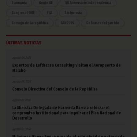
Economía
Gente GE
50 Aniversario Independencia
CongresoPDGE
FIJA
Bielorrusia
Consejo de la república
CAN 2025
Defensor del pueblo
ÚLTIMAS NOTICIAS
agosto 09, 2026
Expertos de Lufthansa Consulting visitan el Aeropuerto de
Malabo
agosto 08, 2026
Consejo Directivo del Consejo de la República
agosto 07, 2026
La Ministra Delegada de Hacienda llama a reforzar el
compromiso institucional para impulsar el Plan Nacional de
Desarrollo
agosto 07, 2026
Milagrosa Obono Angue preside el acto oficial de entrega de