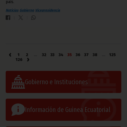
país.
Noticias
Gobierno
Vicepresidencia
‹
1
2
...
32
33
34
35
36
37
38
...
125
›
126
Gobierno e Instituciones
Información de Guinea Ecuatorial