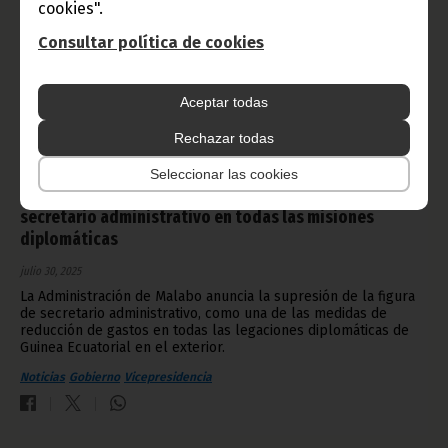
cookies".
Consultar política de cookies
Aceptar todas
Rechazar todas
Seleccionar las cookies
La Administración de Malabo elimina la figura de
secretario administrativo en todas las misiones
diplomáticas
julio 30, 2025
La Administración de Malabo anuncia la supresión de la figura
de secretario administrativo, como una de las medidas de
reducción de gastos en todas las legaciones diplomáticas de
Guinea Ecuatorial en el exterior.
Noticias
Gobierno
Vicepresidencia