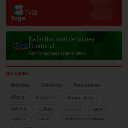
TVGE
Radio Nacional de Guinea
Ecuatorial
Haz click aquí para escuchar ahora
CATEGORÍAS
Noticias
Gobierno
Presidencia
África
Deportes
Vicepresidencia
COVID-19
Cultura
Estadísticas
CAN 2015
Economía
Gente GE
50 Aniversario Independencia