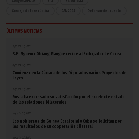
CongresoPDGE
FIJA
Bielorrusia
Consejo de la república
CAN 2025
Defensor del pueblo
ÚLTIMAS NOTICIAS
agosto 07, 2026
S.E. Nguema Obiang Mangue recibe al Embajador de Corea
agosto 07, 2026
Comienza en la Cámara de los Diputados varios Proyectos de
Leyes
agosto 07, 2026
Rusia ha expresado su satisfacción por el excelente estado
de las relaciones bilaterales
agosto 07, 2026
Los gobiernos de Guinea Ecuatorial y Cuba se felicitan por
los resultados de su cooperación bilateral
agosto 07, 2026