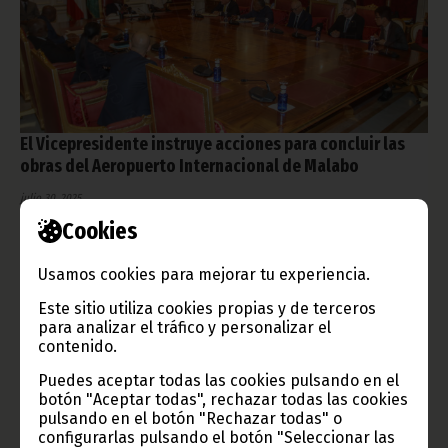
El Vicepresidente instruye acciones para concluir las
obras del Aeropuerto Internacional de Malabo
julio 30, 2025
En el marco del seguimiento de las obras de rehabilitación del
Cookies
Aeropuerto Internacional de Malabo, S.E. Nguema Obiang
Mangue ha mantenido una nueva reunión con los
Usamos cookies para mejorar tu experiencia.
representantes de Coordinación Administrativa, Aviación Civil, el
Ministerio de Tesorería, Geproyectos y otros miembros
Este sitio utiliza cookies propias y de terceros
designados para evaluar el estado actual del proyecto.
para analizar el tráfico y personalizar el
Noticias
Gobierno
Vicepresidencia
contenido.
Puedes aceptar todas las cookies pulsando en el
botón "Aceptar todas", rechazar todas las cookies
pulsando en el botón "Rechazar todas" o
configurarlas pulsando el botón "Seleccionar las