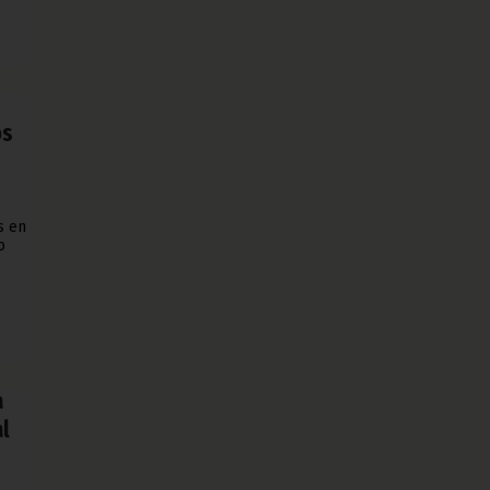
os
s en
o
a
al