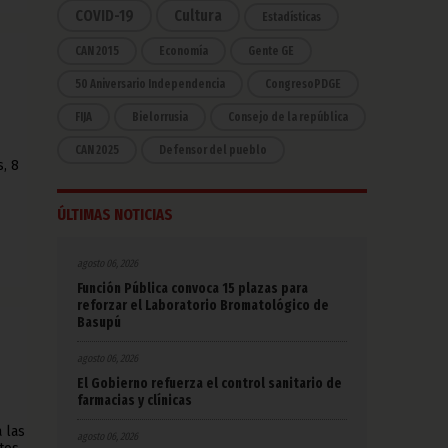
COVID-19
Cultura
Estadísticas
CAN 2015
Economía
Gente GE
50 Aniversario Independencia
CongresoPDGE
FIJA
Bielorrusia
Consejo de la república
CAN 2025
Defensor del pueblo
, 8
ÚLTIMAS NOTICIAS
agosto 06, 2026
Función Pública convoca 15 plazas para
reforzar el Laboratorio Bromatológico de
Basupú
agosto 06, 2026
El Gobierno refuerza el control sanitario de
farmacias y clínicas
 las
agosto 06, 2026