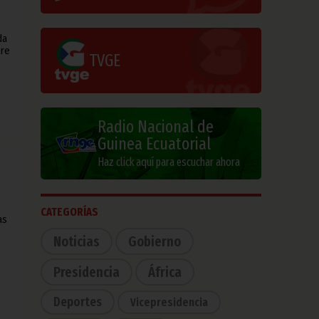
da
tre
TVGE
Radio Nacional de
Guinea Ecuatorial
Haz click aquí para escuchar ahora
CATEGORÍAS
as
Noticias
Gobierno
Presidencia
África
Deportes
Vicepresidencia