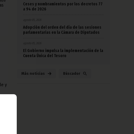
tos
Ceses y nombramientos por los decretos 77
as
a 94 de 2026
agosto 05, 2026
Adopción del orden del día de las sesiones
parlamentarias en la Cámara de Diputados
agosto 05, 2026
El Gobierno impulsa la implementación de la
Cuenta Única del Tesoro
Más noticias
Búscador
le y
ra