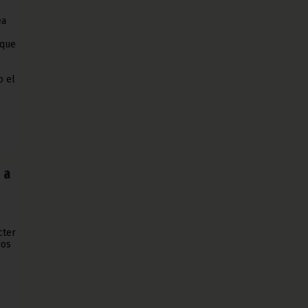
ea
 que
o el
 a
cter
dos