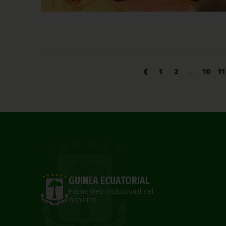
‹
1
2
...
10
11
GUINEA ECUATORIAL
Página Web Institucional del
Gobierno