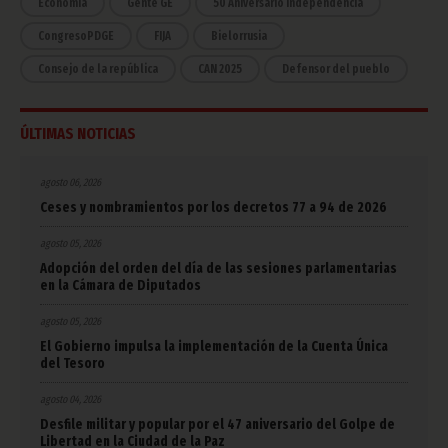
Economía
Gente GE
50 Aniversario Independencia
CongresoPDGE
FIJA
Bielorrusia
Consejo de la república
CAN 2025
Defensor del pueblo
ÚLTIMAS NOTICIAS
agosto 06, 2026
Ceses y nombramientos por los decretos 77 a 94 de 2026
agosto 05, 2026
Adopción del orden del día de las sesiones parlamentarias
en la Cámara de Diputados
agosto 05, 2026
El Gobierno impulsa la implementación de la Cuenta Única
del Tesoro
agosto 04, 2026
Desfile militar y popular por el 47 aniversario del Golpe de
Libertad en la Ciudad de la Paz