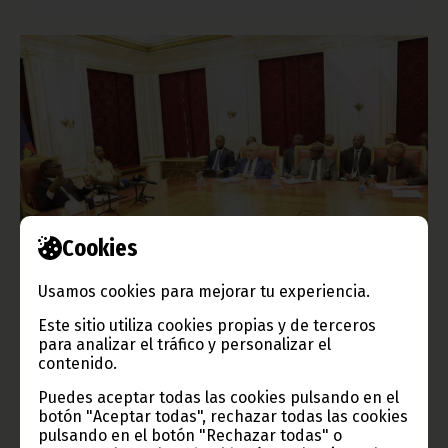
Cookies
El Gobierno y el sector bancario analizan nuevas
fórmulas para el acceso a las viviendas sociales en La
Usamos cookies para mejorar tu experiencia.
Paz
Este sitio utiliza cookies propias y de terceros
abril 15, 2026
para analizar el tráfico y personalizar el
contenido.
Las entidades bancarias han presentado al Gobierno sus
propuestas para facilitar el acceso a las viviendas sociales de
Puedes aceptar todas las cookies pulsando en el
la Ciudad de La Paz.
botón "Aceptar todas", rechazar todas las cookies
Noticias
Gobierno
Vicepresidencia
pulsando en el botón "Rechazar todas" o