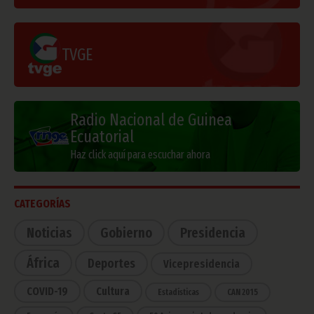
TVGE
Radio Nacional de Guinea
Ecuatorial
Haz click aquí para escuchar ahora
CATEGORÍAS
Noticias
Gobierno
Presidencia
África
Deportes
Vicepresidencia
COVID-19
Cultura
Estadísticas
CAN 2015