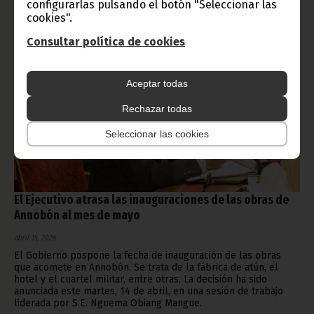
configurarlas pulsando el botón "Seleccionar las
cookies".
Consultar política de cookies
Aceptar todas
Rechazar todas
Seleccionar las cookies
El Ejecutivo atrasa las inauguraciones de las obras de
Annobón al mes de mayo
abril 15, 2026
El Gobierno pospone la fecha de inauguración de las obras
que acomete en Annobón. Se trata de la fábrica de atún, el
hotel y el cuartel militar, entre otras. La decisión ha sido
anunciada este martes, 14 de abril, en una sesión de trabajo
liderada por S.E. Nguema Obiang Mangue.