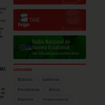
rial
 17
TVGE
eras
una
l
do
Radio Nacional de
Guinea Ecuatorial
Haz click aquí para escuchar ahora
EMAC
CATEGORÍAS
Noticias
Gobierno
Presidencia
África
e de
o de
 de
Deportes
Vicepresidencia
a