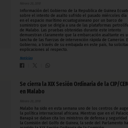
febrero 20, 2010
Información del Gobierno de la Republica de Guinea Ecuato
sobre el intento de asalto sufrido el pasado miércoles día
en el espacio marítimo ecuatoguineano por un barco de
suministro que se dirigía a una de las plataformas petrolíf
de Malabo. Las pruebas obtenidas durante este intento
demuestran claramente que la embarcación asaltante es 
lancha de las fuerzas de intervención rápida de Camerún. E
Gobierno, a través de su embajada en este país, ha solicita
explicaciones al respecto.
Noticias
Se cierra la XIX Sesión Ordinaria de la CIP/C
en Malabo
febrero 20, 2010
Malabo ha sido en esta semana uno de los centros de aug
la política internacional africana. Mientras que en el Palaci
Banapá se daban cita los ministros de defensa y seguridad
la Comisión del Golfo de Guinea, la sede del Parlamento h
acogido la XIX Sesión Ordinaria de la Comisión