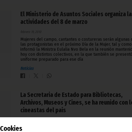
El Ministerio de Asuntos Sociales organiza l
actividades del 8 de marzo
febrero 19, 2010
Mujeres del campo, cantantes o costureras serán algunas 
las protagonistas en el próximo Día de la Mujer, tal y como
informó la Ministra Eulalia Nvo Bela en la reunión manteni
hoy con distintos colectivos, en la que también se present
uniforme preparado para ese día
Noticias
La Secretaria de Estado para Bibliotecas,
Archivos, Museos y Cines, se ha reunido con 
cineastas del país
febrero 19, 2010
Cookies
Guillermina Mekuy Mba Obono se reunió ayer día 18 con l