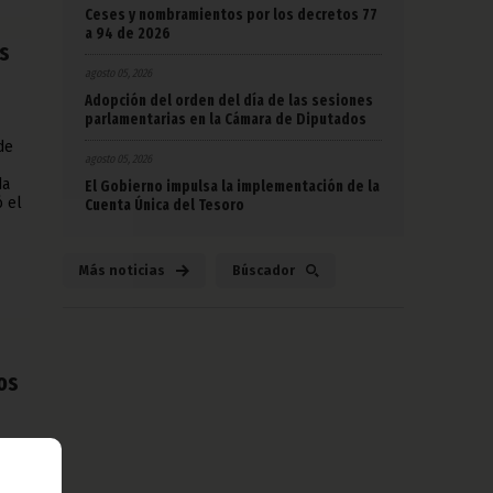
Ceses y nombramientos por los decretos 77
a 94 de 2026
as
agosto 05, 2026
Adopción del orden del día de las sesiones
parlamentarias en la Cámara de Diputados
de
agosto 05, 2026
da
El Gobierno impulsa la implementación de la
ó el
Cuenta Única del Tesoro
Más noticias
Búscador
los
os