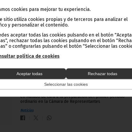
jóvenes profesionales del cine de Guinea Ecuatorial. El
encuentro tuvo lugar en la sala de actos de la Biblioteca
mos cookies para mejorar tu experiencia.
Nacional. El objetivo de la reunión por parte de la Secretar
de Estado, fue informarse de los problemas que sufre est
e sitio utiliza cookies propias y de terceros para analizar el
colectivo y apoyarles en sus proyectos, tanto económica 
fico y personalizar el contenido.
profesionalmente.
des aceptar todas las cookies pulsando en el botón "Acepta
Noticias
Gobierno
as", rechazar todas las cookies pulsando en el botón "Rech
as" o configurarlas pulsando el botón "Seleccionar las cookie
sultar política de cookies
Comienzan los trabajos en el Parlamento, de
cara al nuevo periodo ordinario de sesiones
Aceptar todas
Rechazar todas
febrero 19, 2010
Seleccionar las cookies
La mesa de los parlamentarios y los principales
representantes de los distintos partidos, se reúnen estos 
en Malabo de cara a la preparación del primer periodo
ordinario en la Cámara de Representantes
Noticias