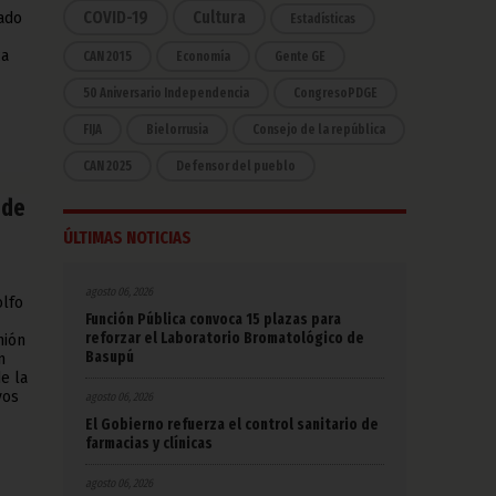
COVID-19
Cultura
vado
Estadísticas
ca
CAN 2015
Economía
Gente GE
50 Aniversario Independencia
CongresoPDGE
FIJA
Bielorrusia
Consejo de la república
CAN 2025
Defensor del pueblo
 de
ÚLTIMAS NOTICIAS
agosto 06, 2026
olfo
Función Pública convoca 15 plazas para
reforzar el Laboratorio Bromatológico de
nión
Basupú
n
de la
vos
agosto 06, 2026
El Gobierno refuerza el control sanitario de
farmacias y clínicas
agosto 06, 2026