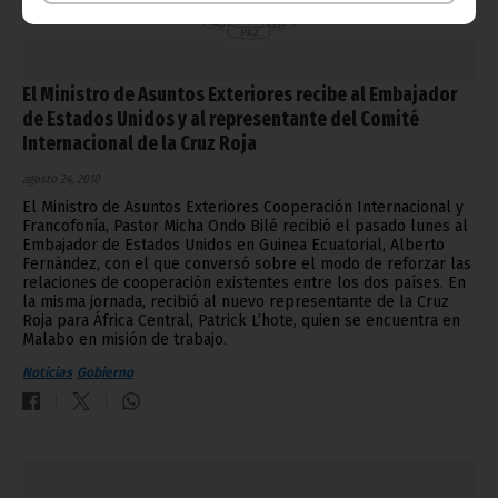
El Ministro de Asuntos Exteriores recibe al Embajador
de Estados Unidos y al representante del Comité
Internacional de la Cruz Roja
agosto 24, 2010
El Ministro de Asuntos Exteriores Cooperación Internacional y
Francofonía, Pastor Micha Ondo Bilé recibió el pasado lunes al
Embajador de Estados Unidos en Guinea Ecuatorial, Alberto
Fernández, con el que conversó sobre el modo de reforzar las
relaciones de cooperación existentes entre los dos países. En
la misma jornada, recibió al nuevo representante de la Cruz
Roja para África Central, Patrick L’hote, quien se encuentra en
Malabo en misión de trabajo.
Noticias
Gobierno