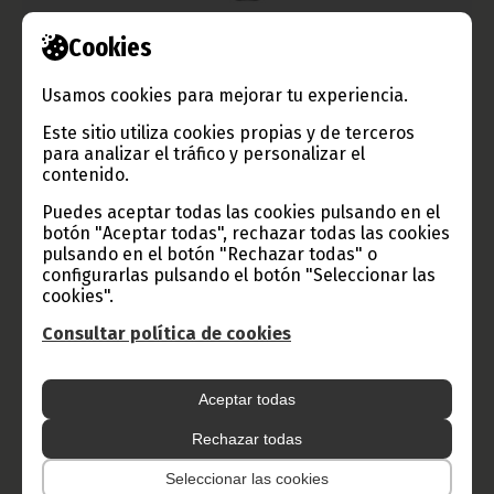
Cookies
El Ministro de Información visita las instalaciones de
radio y televisión del pico Basilé
Usamos cookies para mejorar tu experiencia.
agosto 25, 2010
Este sitio utiliza cookies propias y de terceros
La noche del pasado 23 se interrumpió la emisión de televisión
para analizar el tráfico y personalizar el
en Malabo a causa de una avería de un transmisor que causó
contenido.
dicho problema. Ese ha sido uno de los motivos por el cual el
Ministro de Información, Cultura y Turismo, Jerónimo Osa Osa
Puedes aceptar todas las cookies pulsando en el
Ecoro, ha visitado las instalaciones del pico Basilé.
botón "Aceptar todas", rechazar todas las cookies
Noticias
Gobierno
pulsando en el botón "Rechazar todas" o
configurarlas pulsando el botón "Seleccionar las
cookies".
Consultar política de cookies
Aceptar todas
Rechazar todas
Seleccionar las cookies