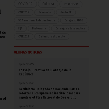
COVID-19
Cultura
Estadísticas
l
CAN 2015
Economía
Gente GE
50 Aniversario Independencia
CongresoPDGE
FIJA
Bielorrusia
Consejo de la república
8 de
CAN 2025
Defensor del pueblo
áneo
ÚLTIMAS NOTICIAS
agosto 08, 2026
Consejo Directivo del Consejo de la
República
agosto 07, 2026
La Ministra Delegada de Hacienda llama a
reforzar el compromiso institucional para
impulsar el Plan Nacional de Desarrollo
n el
agosto 07, 2026