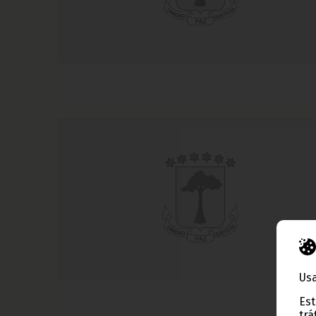
Usa
Est
trá