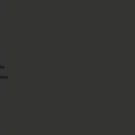
ña
ntos