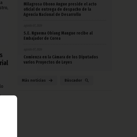
da
Milagrosa Obono Angue preside el acto
stro,
oficial de entrega de despacho de la
Agencia Nacional de Desarrollo
agosto 07, 2026
S.E. Nguema Obiang Mangue recibe al
Embajador de Corea
agosto 07, 2026
os
Comienza en la Cámara de los Diputados
rial
varios Proyectos de Leyes
Más noticias
Búscador
lo
la
y