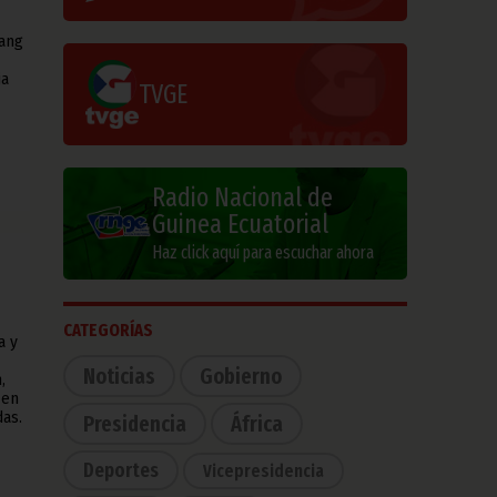
ang
ja
TVGE
Radio Nacional de
Guinea Ecuatorial
Haz click aquí para escuchar ahora
CATEGORÍAS
a y
Noticias
Gobierno
,
 en
das.
Presidencia
África
Deportes
Vicepresidencia