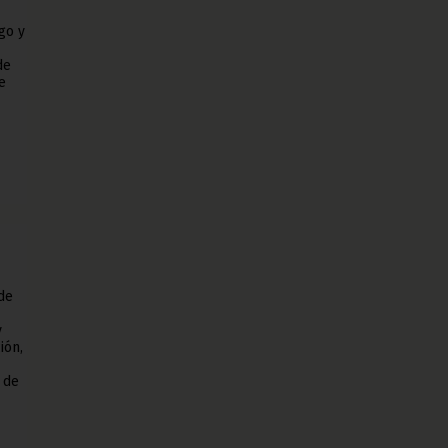
go y
de
e
de
y
ión,
 de