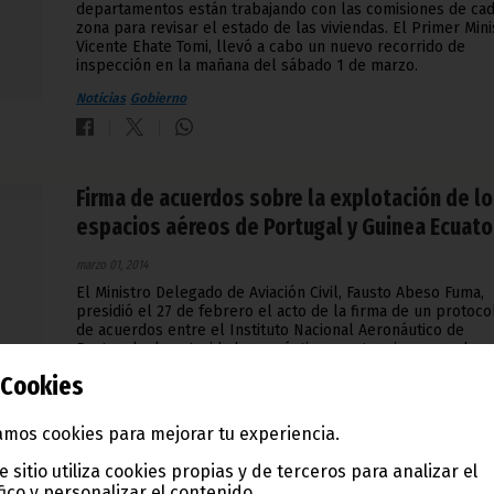
departamentos están trabajando con las comisiones de ca
zona para revisar el estado de las viviendas. El Primer Mini
Vicente Ehate Tomi, llevó a cabo un nuevo recorrido de
inspección en la mañana del sábado 1 de marzo.
Noticias
Gobierno
Firma de acuerdos sobre la explotación de l
espacios aéreos de Portugal y Guinea Ecuato
marzo 01, 2014
El Ministro Delegado de Aviación Civil, Fausto Abeso Fuma,
presidió el 27 de febrero el acto de la firma de un protoco
de acuerdos entre el Instituto Nacional Aeronáutico de
Portugal y la autoridad aeronáutica ecuatoguineana, sobre 
explotación recíproca de los espacios aéreos de Portugal 
Cookies
Guinea Ecuatorial.
Noticias
Gobierno
mos cookies para mejorar tu experiencia.
e sitio utiliza cookies propias y de terceros para analizar el
fico y personalizar el contenido.