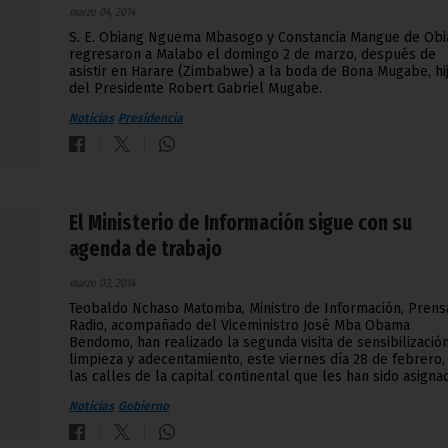
marzo 04, 2014
S. E. Obiang Nguema Mbasogo y Constancia Mangue de Obi
regresaron a Malabo el domingo 2 de marzo, después de
asistir en Harare (Zimbabwe) a la boda de Bona Mugabe, hi
del Presidente Robert Gabriel Mugabe.
Noticias
Presidencia
El Ministerio de Información sigue con su
agenda de trabajo
marzo 03, 2014
Teobaldo Nchaso Matomba, Ministro de Información, Prens
Radio, acompañado del Viceministro José Mba Obama
Bendomo, han realizado la segunda visita de sensibilización
limpieza y adecentamiento, este viernes día 28 de febrero,
las calles de la capital continental que les han sido asigna
Noticias
Gobierno