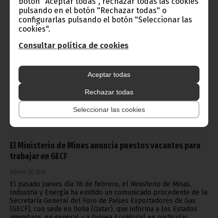
botón "Aceptar todas", rechazar todas las cookies
pulsando en el botón "Rechazar todas" o
configurarlas pulsando el botón "Seleccionar las
cookies".
Consultar política de cookies
Aceptar todas
Rechazar todas
Seleccionar las cookies
El Ministerio de Minas anuncia puestos vacantes para
trabajar en GECF
febrero 20, 2016
El pasado jueves día 18 de febrero, el Ministerio de Minas,
Industria y Energía ha emitido un comunicado procedente de la
Secretaría General del Foro de Países Exportadores de Gas
(GECF), con sede en Doha (Qatar), que informa a los Estados
miembros, en general y a Guinea Ecuatorial en particular,