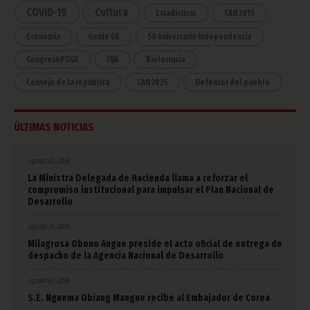
COVID-19
Cultura
Estadísticas
CAN 2015
Economía
Gente GE
50 Aniversario Independencia
CongresoPDGE
FIJA
Bielorrusia
Consejo de la república
CAN 2025
Defensor del pueblo
ÚLTIMAS NOTICIAS
agosto 07, 2026
La Ministra Delegada de Hacienda llama a reforzar el
compromiso institucional para impulsar el Plan Nacional de
Desarrollo
agosto 07, 2026
Milagrosa Obono Angue preside el acto oficial de entrega de
despacho de la Agencia Nacional de Desarrollo
agosto 07, 2026
S.E. Nguema Obiang Mangue recibe al Embajador de Corea