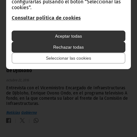
configurarlas pulsando el botón "Seleccionar las
cookies".
Consultar política de cookies
Aceptar todas
Rechazar todas
Seleccionar las cookies
A fondo entrevista al Viceministro de Infraestructuras
de Djibloho
octubre 22, 2016
Entrevista con el Viceministro Encargado de Infraestructuras
de Djibloho, Enrique Ovono Ondo, en el programa televisivo A
fondo, en la que comenta su labor al frente de la Comisión de
Infraestructuras.
Noticias
Gobierno