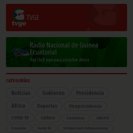
TVGE
Radio Nacional de Guinea
Ecuatorial
Haz click aquí para escuchar ahora
CATEGORÍAS
Noticias
Gobierno
Presidencia
África
Deportes
Vicepresidencia
COVID-19
Cultura
Estadísticas
CAN 2015
Economía
Gente GE
50 Aniversario Independencia