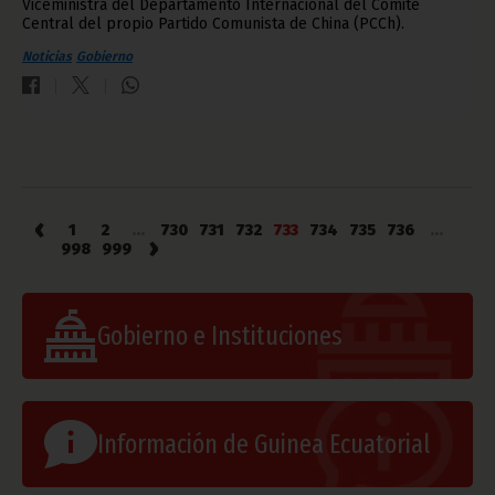
Viceministra del Departamento Internacional del Comité
Central del propio Partido Comunista de China (PCCh).
Noticias
Gobierno
‹
1
2
...
730
731
732
733
734
735
736
...
›
998
999
Gobierno e Instituciones
Información de Guinea Ecuatorial