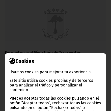
Encuentro en el Ministerio de Transportes
Cookies
octubre 22, 2016
Responsables políticos y técnicos del Ministerio de
Transportes y Correos han tratado varios temas de interés para
Usamos cookies para mejorar tu experiencia.
la mejora del departamento ministerial, en una reunión
celebrada por el Consejo Directivo este viernes 21 de octubre.
Este sitio utiliza cookies propias y de terceros
para analizar el tráfico y personalizar el
Noticias
Gobierno
contenido.
Puedes aceptar todas las cookies pulsando en el
botón "Aceptar todas", rechazar todas las cookies
pulsando en el botón "Rechazar todas" o