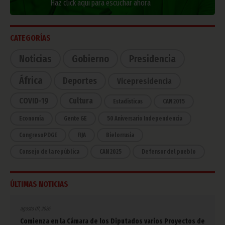
Haz click aquí para escuchar ahora
CATEGORÍAS
Noticias
Gobierno
Presidencia
África
Deportes
Vicepresidencia
COVID-19
Cultura
Estadísticas
CAN 2015
Economía
Gente GE
50 Aniversario Independencia
CongresoPDGE
FIJA
Bielorrusia
Consejo de la república
CAN 2025
Defensor del pueblo
ÚLTIMAS NOTICIAS
agosto 07, 2026
Comienza en la Cámara de los Diputados varios Proyectos de