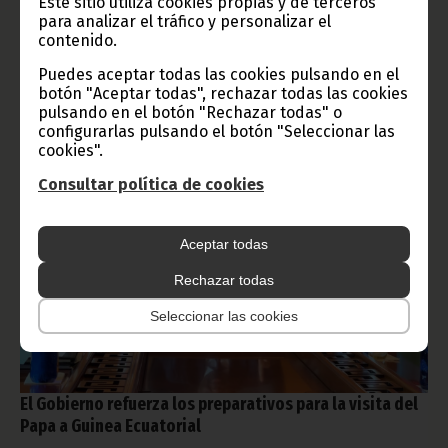
Cultura, Información y Deporte, cuyo mandato es hacer el
Este sitio utiliza cookies propias y de terceros
estudio preliminar del proyecto de Ley de Transparencia y del
para analizar el tráfico y personalizar el
Proyecto de Ley por la que se crea la Universidad Obiang
contenido.
Nguema Mbasogo, consistente en adecuar dichos instrumentos
legales a las necesidades y en beneficio de la población.
Puedes aceptar todas las cookies pulsando en el
botón "Aceptar todas", rechazar todas las cookies
Noticias
Gobierno
pulsando en el botón "Rechazar todas" o
configurarlas pulsando el botón "Seleccionar las
cookies".
Consultar política de cookies
Aceptar todas
Rechazar todas
Seleccionar las cookies
El Gobierno refuerza los preparativos para la visita del
Papa a Guinea Ecuatorial