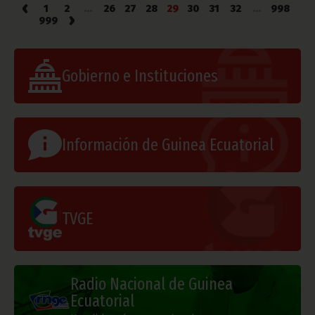
‹
1
2
...
26
27
28
29
30
31
32
...
998
›
999
Gobierno e Instituciones
Información de Guinea Ecuatorial
TVGE
Radio Nacional de Guinea
Ecuatorial