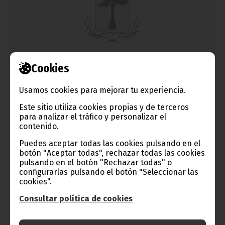
Cookies
La Ministra de Cultura en la prensa internacional
febrero 22, 2014
Usamos cookies para mejorar tu experiencia.
La Ministra Delegada del Departamento de Cultura y Turismo
de Guinea Ecuatorial se convierte poco a poco en una celebrity
Este sitio utiliza cookies propias y de terceros
internacional reclamada por diferentes medios internacionales
para analizar el tráfico y personalizar el
no solamente por conducir la gestión del país en materia
contenido.
cultural y turística, sino también por sus actividades como
escritora, modelo y editora del mundo de la moda.
Puedes aceptar todas las cookies pulsando en el
botón "Aceptar todas", rechazar todas las cookies
Noticias
Cultura
Gente GE
pulsando en el botón "Rechazar todas" o
configurarlas pulsando el botón "Seleccionar las
cookies".
Consultar política de cookies