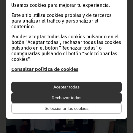
Usamos cookies para mejorar tu experiencia.
Este sitio utiliza cookies propias y de terceros
para analizar el tráfico y personalizar el
Francia inicia la segunda fase de desconfinamiento
contenido.
junio 03, 2020
Puedes aceptar todas las cookies pulsando en el
Francia ha iniciado el 2 de junio la segunda fase de
botón "Aceptar todas", rechazar todas las cookies
desconfinamiento con la reapertura de bares, cafeterías y
pulsando en el botón "Rechazar todas" o
restaurantes.
configurarlas pulsando el botón "Seleccionar las
Noticias
COVID-19
cookies".
Consultar política de cookies
Aceptar todas
Rechazar todas
Seleccionar las cookies