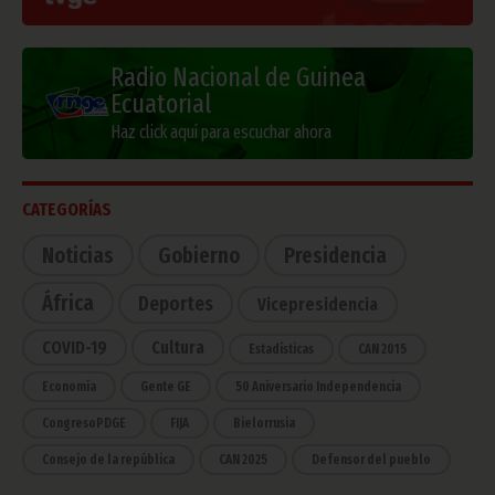
Radio Nacional de Guinea
Ecuatorial
Haz click aquí para escuchar ahora
CATEGORÍAS
Noticias
Gobierno
Presidencia
África
Deportes
Vicepresidencia
COVID-19
Cultura
Estadísticas
CAN 2015
Economía
Gente GE
50 Aniversario Independencia
CongresoPDGE
FIJA
Bielorrusia
Consejo de la república
CAN 2025
Defensor del pueblo