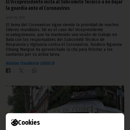
El Vicepresidente insta al Subcomité Técnico a no bajar
la guardia ante el Coronavirus
junio 05, 2020
El tema del Coronavirus sigue siendo la prioridad de muchos
líderes mundiales. Tal es el caso del Vicepresidente
ecuatoguineano, que ha mantenido una sesión de trabajo en
Bata con los responsables del Subcomité Técnico de
Respuesta y Vigilancia contra el Coronavirus. Teodoro Nguema
Obiang Mangue ha aprovechado la cita para felicitar a los
sanitarios por su ardua tarea.
Noticias
Presidencia
COVID-19
Cookies