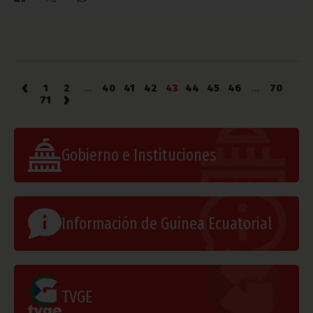
‹
1
2
...
40
41
42
43
44
45
46
...
70
›
71
Gobierno e Instituciones
Información de Guinea Ecuatorial
TVGE