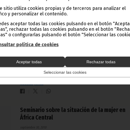
e sitio utiliza cookies propias y de terceros para analizar el
fico y personalizar el contenido.
Clausura del Segundo Foro África–India en Ad
des aceptar todas las cookies pulsando en el botón "Acepta
Abeba
as", rechazar todas las cookies pulsando en el botón "Rech
as" o configurarlas pulsando el botón "Seleccionar las cookie
mayo 26, 2011
sultar política de cookies
La firma del documento de Declaración de Addis Abeba,
Etiopía, en el marco del Segundo Foro África-India, ha sen
las bases para aumentar la cooperación y colaboración en
beneficio mutuo de sus pueblos, destacando los sectores 
Aceptar todas
Rechazar todas
economía, política, ciencia, tecnología, investigación y
desarrollo, desarrollo social y creación de capacidades y o
Seleccionar las cookies
aspectos de salud, ocio, cultura, turismo, etc.
Noticias
África
Seminario sobre la situación de la mujer en
África Central
septiembre 30, 2010