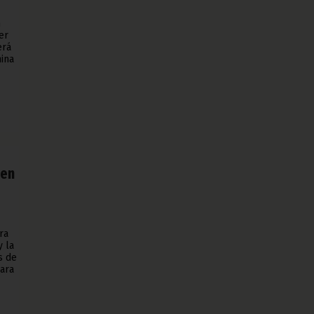
n
er
erá
nina
 en
ra
y la
s de
para