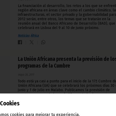
La financiación al desarrollo, los retos a los que se enfrent
región africana en áreas clave como el cambio climático, la
infraestructuras, el sector privado y la gobernabilidad par
2012 serán, entre otros, los temas que se tratarán en la
reunión anual del Banco Africano de Desarrollo (BAD), que
celebrará en Lisboa del 9 al 10 de junio próximo.
Noticias
África
La Unión Africana presenta la previsión de lo
programas de la Cumbre
mayo 26, 2011
Todo está ya casi a punto para el inicio de la 17ª Cumbre d
Unión Africana (UA) que se celebrará los próximos días 30
junio y 1 de julio en Malabo. Publicamos la previsión de
programas presentada por la UA para todas las reuniones
se llevarán a cabo en este importante evento, inédito en
Cookies
Guinea Ecuatorial.
Noticias
África
mos cookies para mejorar tu experiencia.