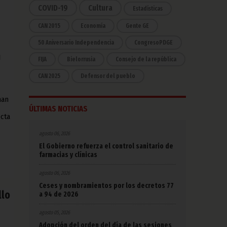
COVID-19
Cultura
Estadísticas
CAN 2015
Economía
Gente GE
50 Aniversario Independencia
CongresoPDGE
n
FIJA
Bielorrusia
Consejo de la república
CAN 2025
Defensor del pueblo
han
ÚLTIMAS NOTICIAS
ecta
agosto 06, 2026
El Gobierno refuerza el control sanitario de
farmacias y clínicas
agosto 06, 2026
Ceses y nombramientos por los decretos 77
llo
a 94 de 2026
agosto 05, 2026
Adopción del orden del día de las sesiones