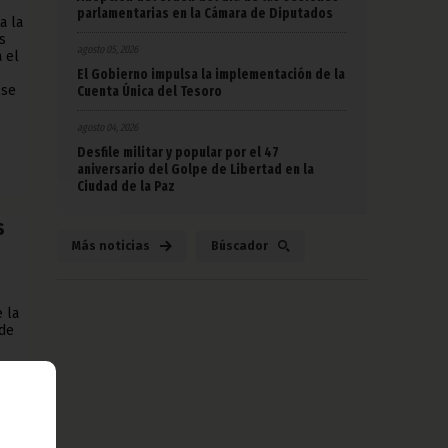
parlamentarias en la Cámara de Diputados
a la
s
agosto 05, 2026
a el
El Gobierno impulsa la implementación de la
 se
Cuenta Única del Tesoro
agosto 04, 2026
Desfile militar y popular por el 47
aniversario del Golpe de Libertad en la
Ciudad de la Paz
s
Más noticias
Búscador
e la
 de
 que