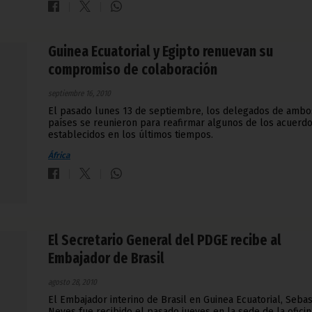
Guinea Ecuatorial y Egipto renuevan su
compromiso de colaboración
septiembre 16, 2010
El pasado lunes 13 de septiembre, los delegados de ambo
países se reunieron para reafirmar algunos de los acuerd
establecidos en los últimos tiempos.
África
El Secretario General del PDGE recibe al
Embajador de Brasil
agosto 28, 2010
El Embajador interino de Brasil en Guinea Ecuatorial, Sebas
Neves fue recibido el pasado jueves en la sede de la oficin