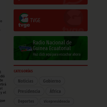
TVGE
do
.
Radio Nacional de
Guinea Ecuatorial
Haz click aquí para escuchar ahora
CATEGORÍAS
l
edió
Noticias
Gobierno
 de
tirá
el
Presidencia
África
 y el
Deportes
 que
Vicepresidencia