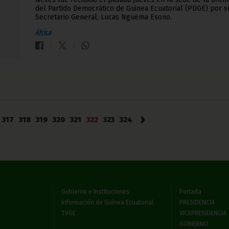
del Partido Democrático de Guinea Ecuatorial (PDGE) por s
Secretario General, Lucas Nguema Esono.
África
›
317
318
319
320
321
322
323
324
Gobierno e Instituciones
Portada
Información de Guinea Ecuatorial
PRESIDENCIA
TVGE
VICEPRESIDENCIA
GOBIERNO