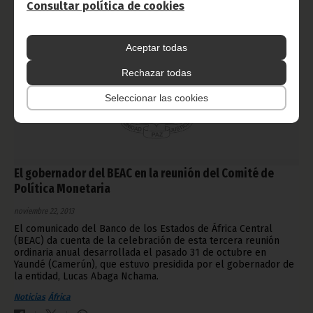
Consultar política de cookies
Aceptar todas
Rechazar todas
Seleccionar las cookies
El gobernador del BEAC en la reunión del Comité de
Política Monetaria
noviembre 22, 2013
El comunicado del Banco de los Estados de África Central
(BEAC) da cuenta de la celebración de esta tercera reunión
ordinaria anual desarrollada el pasado 31 de octubre en
Yaundé (Camerún), que estuvo presidida por el gobernador de
la entidad, Lucas Abaga Nchama.
Noticias
África