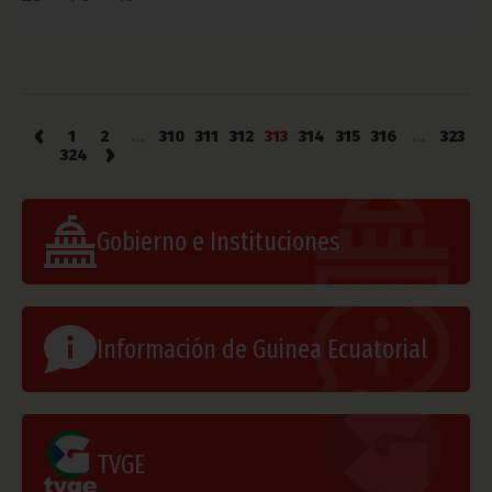
‹
1
2
...
310
311
312
313
314
315
316
...
323
›
324
Gobierno e Instituciones
Información de Guinea Ecuatorial
TVGE