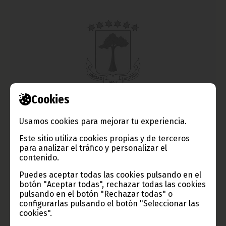
Cookies
Reunión de la CEMAC con INTERPOL
Usamos cookies para mejorar tu experiencia.
noviembre 25, 2013
Este sitio utiliza cookies propias y de terceros
En el encuentro producido en Oran, segunda ciudad de Argelia,
para analizar el tráfico y personalizar el
la Vicepresidenta de la CEMAC, Rosario Mbasogo Kung, y
Ronald K. Noble, Presidente de la Organización Internacional
contenido.
de Policía Criminal (OIPC), acordaron la firma de un nuevo
acuerdo, teniendo en cuenta que el firmado en 1999 expiró en
Puedes aceptar todas las cookies pulsando en el
2001.
botón "Aceptar todas", rechazar todas las cookies
pulsando en el botón "Rechazar todas" o
Noticias
África
configurarlas pulsando el botón "Seleccionar las
cookies".