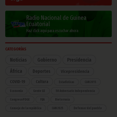
Radio Nacional de Guinea
Ecuatorial
Haz click aquí para escuchar ahora
CATEGORÍAS
Noticias
Gobierno
Presidencia
África
Deportes
Vicepresidencia
COVID-19
Cultura
Estadísticas
CAN 2015
Economía
Gente GE
50 Aniversario Independencia
CongresoPDGE
FIJA
Bielorrusia
Consejo de la república
CAN 2025
Defensor del pueblo