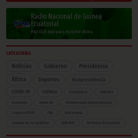
Radio Nacional de Guinea
Ecuatorial
Haz click aquí para escuchar ahora
CATEGORÍAS
Noticias
Gobierno
Presidencia
África
Deportes
Vicepresidencia
COVID-19
Cultura
Estadísticas
CAN 2015
Economía
Gente GE
50 Aniversario Independencia
CongresoPDGE
FIJA
Bielorrusia
Consejo de la república
CAN 2025
Defensor del pueblo