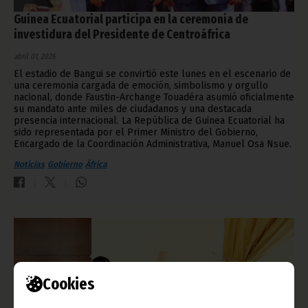
Guinea Ecuatorial participa en la ceremonia de
investidura del Presidente de Centroáfrica
abril 01, 2026
El estadio de Bangui se convirtió este lunes en el escenario de
una ceremonia cargada de emoción, simbolismo y orgullo
nacional, donde Faustin-Archange Touadéra asumió oficialmente
su mandato ante miles de ciudadanos y una destacada
presencia internacional. La República de Guinea Ecuatorial ha
sido representada por el Primer Ministro del Gobierno,
Encargado de la Coordinación Administrativa, Manuel Osa Nsue.
Noticias
Gobierno
África
Cookies