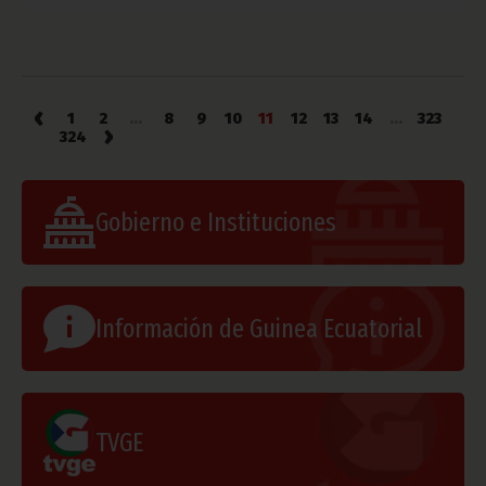
‹
1
2
...
8
9
10
11
12
13
14
...
323
›
324
Gobierno e Instituciones
Información de Guinea Ecuatorial
TVGE