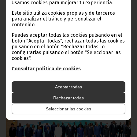
Usamos cookies para mejorar tu experiencia.
Este sitio utiliza cookies propias y de terceros
para analizar el tráfico y personalizar el
contenido.
La Pareja Presidencial ecuatoguineana se reúne con la
Puedes aceptar todas las cookies pulsando en el
Pareja Real de Esuatini en Sipopo
botón "Aceptar todas", rechazar todas las cookies
pulsando en el botón "Rechazar todas" o
marzo 30, 2026
configurarlas pulsando el botón "Seleccionar las
El cordial encuentro ha tenido lugar en la tarde de este lunes,
cookies".
30 de marzo, en una de las villas presidenciales de la ciudad
de la Unión Africana.
Consultar política de cookies
Noticias
Presidencia
África
Aceptar todas
Rechazar todas
Seleccionar las cookies