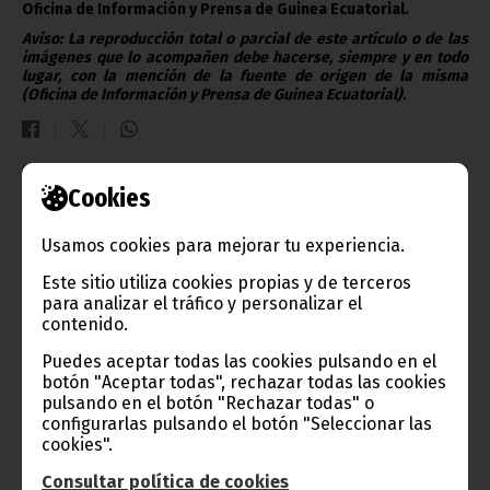
Oficina de Información y Prensa de Guinea Ecuatorial.
Aviso: La reproducción total o parcial de este artículo o de las
imágenes que lo acompañen debe hacerse, siempre y en todo
lugar, con la mención de la fuente de origen de la misma
(Oficina de Información y Prensa de Guinea Ecuatorial).
Cookies
Gobierno e Instituciones
Usamos cookies para mejorar tu experiencia.
Este sitio utiliza cookies propias y de terceros
para analizar el tráfico y personalizar el
Información de Guinea Ecuatorial
contenido.
Puedes aceptar todas las cookies pulsando en el
botón "Aceptar todas", rechazar todas las cookies
pulsando en el botón "Rechazar todas" o
TVGE
configurarlas pulsando el botón "Seleccionar las
cookies".
Consultar política de cookies