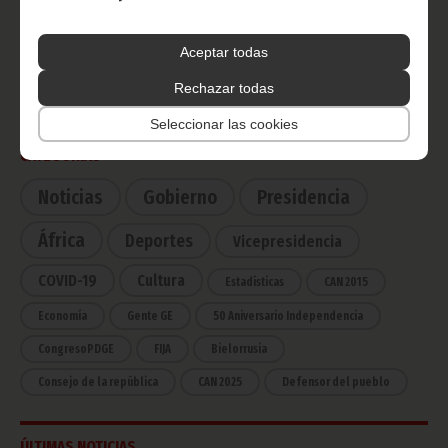
Radio Nacional de Guinea
Aceptar todas
Ecuatorial
Haz click aquí para escuchar ahora
Rechazar todas
Seleccionar las cookies
CATEGORÍAS
Noticias
Gobierno
Presidencia
África
Deportes
Vicepresidencia
COVID-19
Cultura
Estadísticas
CAN 2015
Economía
Gente GE
50 Aniversario Independencia
CongresoPDGE
FIJA
Bielorrusia
Consejo de la república
CAN 2025
Defensor del pueblo
ÚLTIMAS NOTICIAS