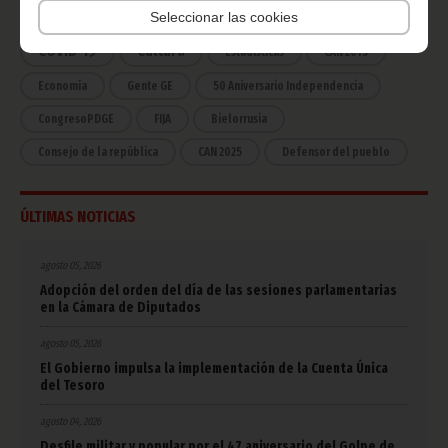
África
Deportes
Vicepresidencia
Seleccionar las cookies
COVID-19
Cultura
Estadísticas
CAN 2015
Economía
Gente GE
50 Aniversario Independencia
CongresoPDGE
FIJA
Bielorrusia
Consejo de la república
CAN 2025
Defensor del pueblo
ÚLTIMAS NOTICIAS
agosto 05, 2026
Adopción del orden del día de las sesiones parlamentarias
en la Cámara de Diputados
agosto 05, 2026
El Gobierno impulsa la implementación de la Cuenta Única
del Tesoro
agosto 04, 2026
Desfile militar y popular por el 47 aniversario del Golpe de