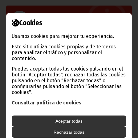
Información de Guinea Ecuatorial
Cookies
Usamos cookies para mejorar tu experiencia.
Este sitio utiliza cookies propias y de terceros
TVGE
para analizar el tráfico y personalizar el
contenido.
Puedes aceptar todas las cookies pulsando en el
botón "Aceptar todas", rechazar todas las cookies
Radio Nacional de Guinea
pulsando en el botón "Rechazar todas" o
Ecuatorial
configurarlas pulsando el botón "Seleccionar las
cookies".
Haz click aquí para escuchar ahora
Consultar política de cookies
CATEGORÍAS
Aceptar todas
Noticias
Gobierno
Presidencia
Rechazar todas