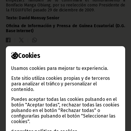
empezar). También se le confirmará el nombramiento a
Bonifacio Manga Obiang, por su reelección como Presidente de
la FEGUIFUTel pasado 29 de diciembre de 2009.
Texto: David Monsuy Senior
Oficina de Información y Prensa de Guinea Ecuatorial (D.G.
Base Internet)
Cookies
Gobierno e Instituciones
Usamos cookies para mejorar tu experiencia.
Este sitio utiliza cookies propias y de terceros
para analizar el tráfico y personalizar el
Información de Guinea Ecuatorial
contenido.
Puedes aceptar todas las cookies pulsando en el
botón "Aceptar todas", rechazar todas las cookies
pulsando en el botón "Rechazar todas" o
configurarlas pulsando el botón "Seleccionar las
TVGE
cookies".