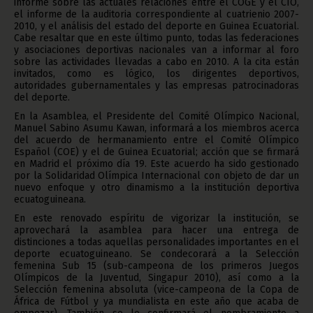
informe sobre las actuales relaciones entre el COGE y el CIO,
el informe de la auditoria correspondiente al cuatrienio 2007-
2010, y el análisis del estado del deporte en Guinea Ecuatorial.
Cabe resaltar que en este último punto, todas las federaciones
y asociaciones deportivas nacionales van a informar al foro
sobre las actividades llevadas a cabo en 2010. A la cita están
invitados, como es lógico, los dirigentes deportivos,
autoridades gubernamentales y las empresas patrocinadoras
del deporte.
En la Asamblea, el Presidente del Comité Olímpico Nacional,
Manuel Sabino Asumu Kawan, informará a los miembros acerca
del acuerdo de hermanamiento entre el Comité Olímpico
Español (COE) y el de Guinea Ecuatorial; acción que se firmará
en Madrid el próximo día 19. Este acuerdo ha sido gestionado
por la Solidaridad Olímpica Internacional con objeto de dar un
nuevo enfoque y otro dinamismo a la institución deportiva
ecuatoguineana.
En este renovado espíritu de vigorizar la institución, se
aprovechará la asamblea para hacer una entrega de
distinciones a todas aquellas personalidades importantes en el
deporte ecuatoguineano. Se condecorará a la Selección
femenina Sub 15 (sub-campeona de los primeros Juegos
Olímpicos de la Juventud, Singapur 2010), así como a la
Selección femenina absoluta (vice-campeona de la Copa de
África de Fútbol y ya mundialista en este año que acaba de