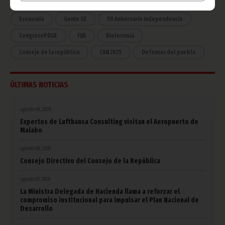
COVID-19
Cultura
Estadísticas
CAN 2015
Economía
Gente GE
50 Aniversario Independencia
CongresoPDGE
FIJA
Bielorrusia
Consejo de la república
CAN 2025
Defensor del pueblo
ÚLTIMAS NOTICIAS
agosto 09, 2026
Expertos de Lufthansa Consulting visitan el Aeropuerto de
Malabo
agosto 08, 2026
Consejo Directivo del Consejo de la República
agosto 07, 2026
La Ministra Delegada de Hacienda llama a reforzar el
compromiso institucional para impulsar el Plan Nacional de
Desarrollo