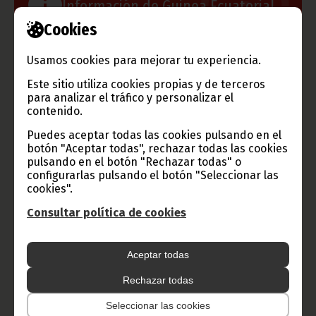
Información de Guinea Ecuatorial
Cookies
Usamos cookies para mejorar tu experiencia.
TVGE
Este sitio utiliza cookies propias y de terceros
para analizar el tráfico y personalizar el
contenido.
Puedes aceptar todas las cookies pulsando en el
Radio Nacional de Guinea
botón "Aceptar todas", rechazar todas las cookies
Ecuatorial
pulsando en el botón "Rechazar todas" o
configurarlas pulsando el botón "Seleccionar las
Haz click aquí para escuchar ahora
cookies".
Consultar política de cookies
CATEGORÍAS
Aceptar todas
Noticias
Gobierno
Presidencia
Rechazar todas
África
Deportes
Vicepresidencia
Seleccionar las cookies