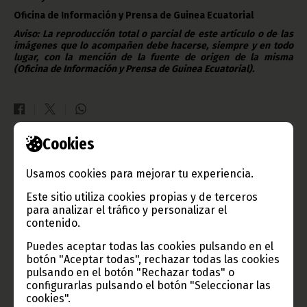
Oficina de Información y Prensa de Guinea Ecuatorial
Aviso: La reproducción total o parcial de este artículo o de las
imágenes que lo acompañen debe hacerse, siempre y en todo
lugar, con la mención de la fuente de origen de la misma
(Oficina de Información y Prensa de Guinea Ecuatorial).
Cookies
Gobierno e Instituciones
Usamos cookies para mejorar tu experiencia.
Este sitio utiliza cookies propias y de terceros
para analizar el tráfico y personalizar el
Información de Guinea Ecuatorial
contenido.
Puedes aceptar todas las cookies pulsando en el
botón "Aceptar todas", rechazar todas las cookies
pulsando en el botón "Rechazar todas" o
configurarlas pulsando el botón "Seleccionar las
TVGE
cookies".