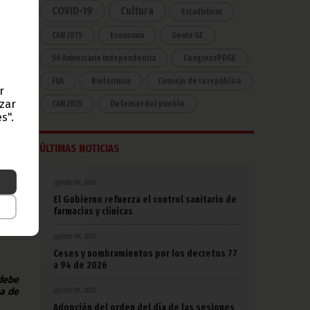
ica-
COVID-19
Cultura
Estadísticas
ante
CAN 2015
Economía
Gente GE
uema
s de
50 Aniversario Independencia
CongresoPDGE
FIJA
Bielorrusia
Consejo de la república
r
s de
azar
CAN 2025
Defensor del pueblo
ional
s".
erno
ÚLTIMAS NOTICIAS
sala
ario
agosto 06, 2026
nión
El Gobierno refuerza el control sanitario de
 del
farmacias y clínicas
os de
agosto 06, 2026
Ceses y nombramientos por los decretos 77
a 94 de 2026
 debe
agosto 05, 2026
na de
Adopción del orden del día de las sesiones