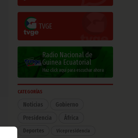
TVGE
Radio Nacional de
Guinea Ecuatorial
Haz click aquí para escuchar ahora
CATEGORÍAS
Noticias
Gobierno
Presidencia
África
Deportes
Vicepresidencia