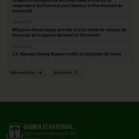
La Ministra Delegada de Hacienda llama a reforzar el
compromiso institucional para impulsar el Plan Nacional de
Desarrollo
agosto 07, 2026
Milagrosa Obono Angue preside el acto oficial de entrega de
despacho de la Agencia Nacional de Desarrollo
agosto 07, 2026
S.E. Nguema Obiang Mangue recibe al Embajador de Corea
Más noticias
Búscador
GUINEA ECUATORIAL
Página Web Institucional del
Gobierno