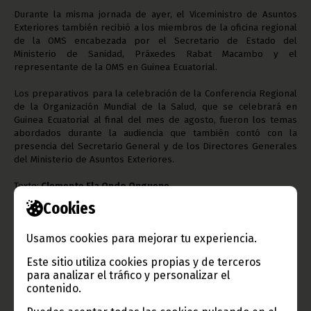
Durante la misma jornada de ayer, el Viceministro de Asuntos
Exteriores también recibió a los miembros de la oficina regional
de la OMS encabezada por el Secretario de Estado del
Ministerio de Sanidad, Práxedes Rabat Macambo y el
representante de la OMS en Guinea Ecuatorial.
Los preparativos para la celebración de la Conferencia Regional
de la Organización Mundial de la Salud, que se celebrará en
Guinea Ecuatorial al final del mes de agosto, fueron los temas
abordados durante la audiencia que también contó con la
presencia del Secretario General y de los Directores Generales
del Ministerio de Asuntos Exteriores.
Texto:
Clemente Ela Ondo Onguene
Oficina de Información y Prensa de Guinea Ecuatorial
Cookies
(D.G.Base Internet)
Usamos cookies para mejorar tu experiencia.
Este sitio utiliza cookies propias y de terceros
para analizar el tráfico y personalizar el
contenido.
Gobierno e Instituciones