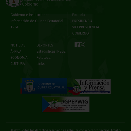
Gobierno
Gobierno e Instituciones
Portada
Información de Guinea Ecuatorial
PRESIDENCIA
TVGE
VICEPRESIDENCIA
GOBIERNO
NOTICIAS
DEPORTES
ÁFRICA
Estadísticas INEGE
ECONOMÍA
Fototeca
CULTURA
Links
© 2026 Todos los derechos reservados. Cualquier copia o reproducción, total o