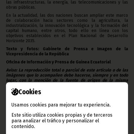
las infraestructuras, la energía, las telecomunicaciones y las
obras públicas.
En la actualidad, las dos naciones buscan ampliar este marco
de colaboración hacia sectores como la agricultura, la
industrialización, la innovación tecnológica y la formación del
capital humano, entre otros, todo ello en línea con los
objetivos establecidos en el Plan Nacional de Desarrollo
Horizonte 2035.
Texto y fotos: Gabinete de Prensa e Imagen de la
Vicepresidencia de la República
Oficina de Información y Prensa de Guinea Ecuatorial
Aviso: La reproducción total o parcial de este artículo o de las
imágenes que lo acompañen debe hacerse, siempre y en todo
lugar, con la mención de la fuente de origen de la misma
(Oficina de Información y Prensa de Guinea Ecuatorial).
Cookies
Usamos cookies para mejorar tu experiencia.
Este sitio utiliza cookies propias y de terceros
para analizar el tráfico y personalizar el
contenido.
Gobierno e Instituciones