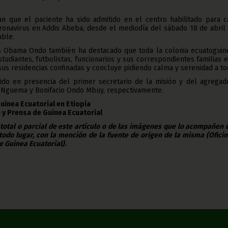
can que el paciente ha sido admitido en el centro habilitado para 
ronavirus en Addis Abeba, desde el mediodía del sábado 18 de abril
able.
s Obama Ondo también ha destacado que toda la colonia ecuatoguin
studiantes, futbolistas, funcionarios y sus correspondientes familias 
sus residencias confinadas y concluye pidiendo calma y serenidad a to
ido en presencia del primer secretario de la misión y del agregad
Nguema y Bonifacio Ondo Mbuy, respectivamente.
uinea Ecuatorial en Etiopía
 y Prensa de Guinea Ecuatorial
 total o parcial de este artículo o de las imágenes que lo acompañen
todo lugar, con la mención de la fuente de origen de la misma (Ofici
e Guinea Ecuatorial).