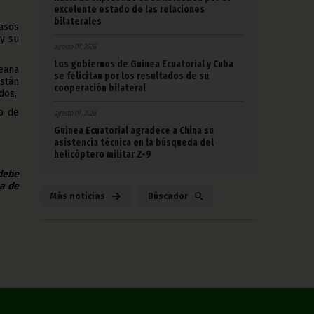
excelente estado de las relaciones
bilaterales
casos
 y su
agosto 07, 2026
Los gobiernos de Guinea Ecuatorial y Cuba
eana
se felicitan por los resultados de su
están
cooperación bilateral
dos.
o de
agosto 07, 2026
Guinea Ecuatorial agradece a China su
asistencia técnica en la búsqueda del
helicóptero militar Z-9
 debe
na de
Más noticias
Búscador