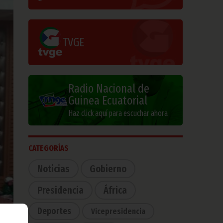
TVGE
Radio Nacional de
Guinea Ecuatorial
Haz click aquí para escuchar ahora
CATEGORÍAS
Noticias
Gobierno
Presidencia
África
Deportes
Vicepresidencia