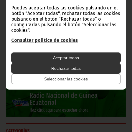
Gobierno e Instituciones
Puedes aceptar todas las cookies pulsando en el
botón "Aceptar todas", rechazar todas las cookies
pulsando en el botón "Rechazar todas" o
configurarlas pulsando el botón "Seleccionar las
cookies".
Información de Guinea Ecuatorial
Consultar política de cookies
Aceptar todas
TVGE
Rechazar todas
Seleccionar las cookies
Radio Nacional de Guinea
Ecuatorial
Haz click aquí para escuchar ahora
CATEGORÍAS