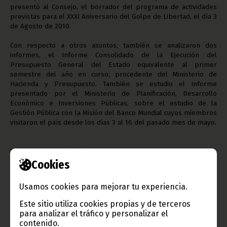
presentó al Consejo, el borrador del programa de actividades
previstas para el XXXI Aniversario del Golpe de Libertad, el día 3
de Agosto de 2010.
Con respecto a otros asuntos, también se analizaron dos
informes, el Informe Consolidado de la Ejecución del
Presupuesto General del Estado equivalente al primer
semestre del año en curso, procedente del Ministerio de
Hacienda y Presupuesto. También se estudio el Informe
presentado por el Ministerio de Planificación, Desarrollo
Económico e Inversiones Públicas, sobre el estudio de la
Gestión Pública con la Misión del Banco Mundial cuyos miembros
visitaron el país desde los días 3 al 16 del pasado mes de mayo.
Texto:
Patricio Meñe Micha Abeme
Oficina de Información y Prensa de Guinea Ecuatorial (D. G.
Cookies
Base InternetI)
Usamos cookies para mejorar tu experiencia.
Este sitio utiliza cookies propias y de terceros
para analizar el tráfico y personalizar el
contenido.