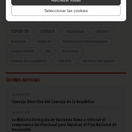
Rechazar todas
Noticias
Gobierno
Presidencia
Seleccionar las cookies
África
Deportes
Vicepresidencia
COVID-19
Cultura
Estadísticas
CAN 2015
Economía
Gente GE
50 Aniversario Independencia
CongresoPDGE
FIJA
Bielorrusia
Consejo de la república
CAN 2025
Defensor del pueblo
ÚLTIMAS NOTICIAS
agosto 08, 2026
Consejo Directivo del Consejo de la República
agosto 07, 2026
La Ministra Delegada de Hacienda llama a reforzar el
compromiso institucional para impulsar el Plan Nacional de
Desarrollo