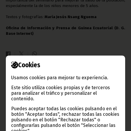
importancia del seminario para mejorar la salud de la población,
especialmente la de los niños menores de 5 años.
Textos y fotografías:
María Jesús Nsang Nguema
Oficina de Información y Prensa de Guinea Ecuatorial (D. G.
Base Internet)
Cookies
Gobierno e Instituciones
Usamos cookies para mejorar tu experiencia.
Este sitio utiliza cookies propias y de terceros
para analizar el tráfico y personalizar el
contenido.
Información de Guinea Ecuatorial
Puedes aceptar todas las cookies pulsando en el
botón "Aceptar todas", rechazar todas las cookies
pulsando en el botón "Rechazar todas" o
configurarlas pulsando el botón "Seleccionar las
cookies".