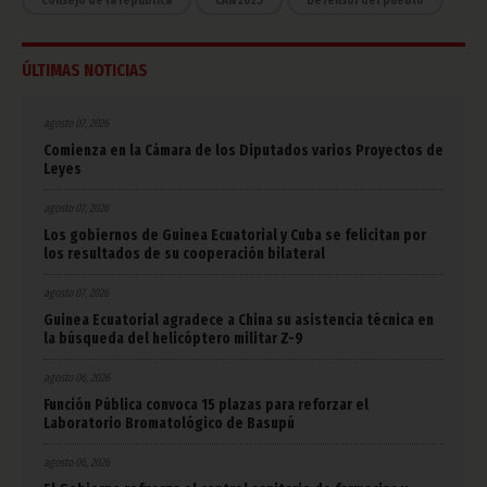
Consejo de la república
CAN 2025
Defensor del pueblo
ÚLTIMAS NOTICIAS
agosto 07, 2026
Comienza en la Cámara de los Diputados varios Proyectos de
Leyes
agosto 07, 2026
Los gobiernos de Guinea Ecuatorial y Cuba se felicitan por
los resultados de su cooperación bilateral
agosto 07, 2026
Guinea Ecuatorial agradece a China su asistencia técnica en
la búsqueda del helicóptero militar Z-9
agosto 06, 2026
Función Pública convoca 15 plazas para reforzar el
Laboratorio Bromatológico de Basupú
agosto 06, 2026