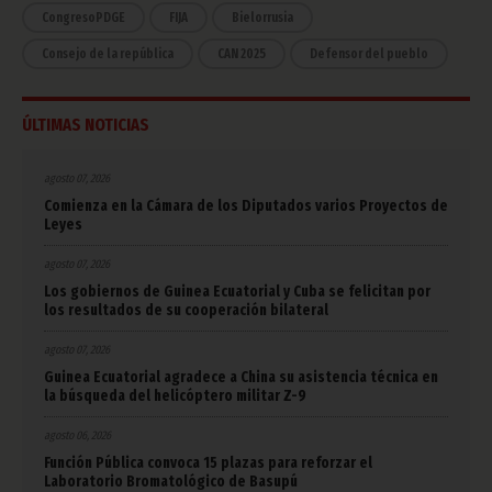
CongresoPDGE
FIJA
Bielorrusia
Consejo de la república
CAN 2025
Defensor del pueblo
ÚLTIMAS NOTICIAS
agosto 07, 2026
Comienza en la Cámara de los Diputados varios Proyectos de
Leyes
agosto 07, 2026
Los gobiernos de Guinea Ecuatorial y Cuba se felicitan por
los resultados de su cooperación bilateral
agosto 07, 2026
Guinea Ecuatorial agradece a China su asistencia técnica en
la búsqueda del helicóptero militar Z-9
agosto 06, 2026
Función Pública convoca 15 plazas para reforzar el
Laboratorio Bromatológico de Basupú