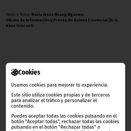
Texto y fotos:
María Jesús Nsang Nguema.
Oficina de Información y Prensa de Guinea Ecuatorial (D. G.
Base Internet)
Cookies
Usamos cookies para mejorar tu experiencia.
Gobierno e Instituciones
Este sitio utiliza cookies propias y de terceros
para analizar el tráfico y personalizar el
contenido.
Puedes aceptar todas las cookies pulsando en el
Información de Guinea Ecuatorial
botón "Aceptar todas", rechazar todas las cookies
pulsando en el botón "Rechazar todas" o