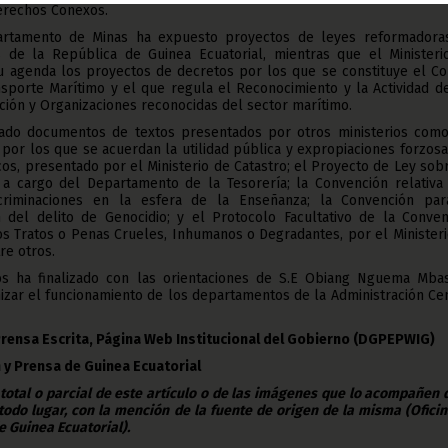
erechos Conexos.
artamento de Minas ha expuesto proyectos de leyes reformadora
 de la República de Guinea Ecuatorial, mientras que el Ministeri
su agenda los proyectos de decretos por los que se constituye el Co
ansporte Marítimo y el que regula el Reconocimiento y la Actividad d
ación y Organizaciones reconocidas del sector marítimo.
ado documentos de textos presentados por otros ministerios como
por los que se acuerdan la utilidad pública y expropiaciones forzos
cos, presentado por el Ministerio de Catastro; el Proyecto de Ley sob
 a cargo del Departamento de la Tesorería; la Convención relativa 
criminaciones en la esfera de la Enseñanza; la Convención par
 del delito de Genocidio; y el Protocolo Facultativo de la Conven
ros Tratos o Penas Crueles, Inhumanos o Degradantes, por el Minister
re otros.
os ha finalizado con las orientaciones de S.E Obiang Nguema Mba
zar el funcionamiento de los departamentos de la Administración Ce
Prensa Escrita, Página Web Institucional del Gobierno (DGPEPWIG)
 y Prensa de Guinea Ecuatorial
 total o parcial de este artículo o de las imágenes que lo acompañen
todo lugar, con la mención de la fuente de origen de la misma (Ofici
e Guinea Ecuatorial).