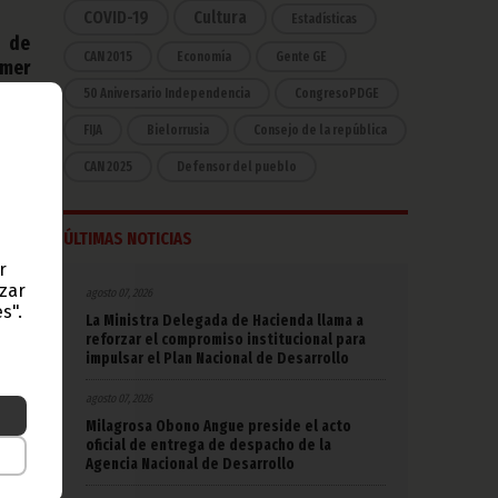
COVID-19
Cultura
Estadísticas
o de
CAN 2015
Economía
Gente GE
imer
eros
50 Aniversario Independencia
CongresoPDGE
esta
FIJA
Bielorrusia
Consejo de la república
CAN 2025
Defensor del pueblo
didas
, la
 del
ÚLTIMAS NOTICIAS
sejo
n del
r
azar
agosto 07, 2026
d de
s".
La Ministra Delegada de Hacienda llama a
os de
reforzar el compromiso institucional para
s que
impulsar el Plan Nacional de Desarrollo
a de
agosto 07, 2026
ónimo
Milagrosa Obono Angue preside el acto
o de
oficial de entrega de despacho de la
os de
Agencia Nacional de Desarrollo
co y
y de