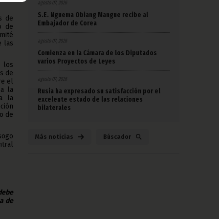
agosto 07, 2026
S.E. Nguema Obiang Mangue recibe al
s de
Embajador de Corea
o de
mité
agosto 07, 2026
e las
Comienza en la Cámara de los Diputados
varios Proyectos de Leyes
 los
as de
agosto 07, 2026
re el
a la
Rusia ha expresado su satisfacción por el
a la
excelente estado de las relaciones
ción
bilaterales
io de
sogo
Más noticias
Búscador
ntral
 debe
na de