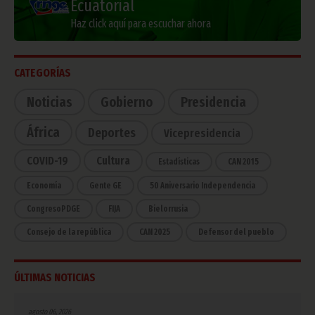
Ecuatorial
Haz click aquí para escuchar ahora
CATEGORÍAS
Noticias
Gobierno
Presidencia
África
Deportes
Vicepresidencia
COVID-19
Cultura
Estadísticas
CAN 2015
Economía
Gente GE
50 Aniversario Independencia
CongresoPDGE
FIJA
Bielorrusia
Consejo de la república
CAN 2025
Defensor del pueblo
ÚLTIMAS NOTICIAS
agosto 06, 2026