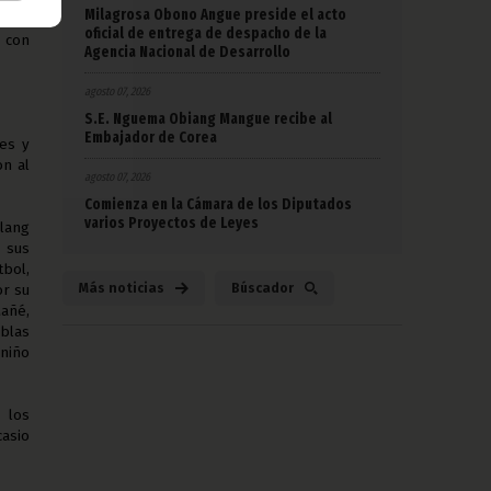
Milagrosa Obono Angue preside el acto
oficial de entrega de despacho de la
o con
Agencia Nacional de Desarrollo
agosto 07, 2026
S.E. Nguema Obiang Mangue recibe al
Embajador de Corea
les y
on al
agosto 07, 2026
Comienza en la Cámara de los Diputados
varios Proyectos de Leyes
lang
 sus
tbol,
Más noticias
Búscador
or su
Mañé,
blas
 niño
 los
casio