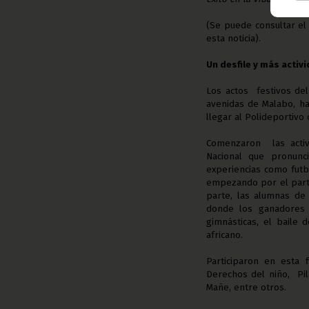
(Se puede consultar el
esta noticia).
Un desfile y más activ
Los actos festivos del
avenidas de Malabo, ha
llegar al Polideportivo
Comenzaron las activ
Nacional que pronunc
experiencias como futb
empezando por el parti
parte, las alumnas de 
donde los ganadores 
gimnásticas, el baile 
africano.
Participaron en esta 
Derechos del niño, Pil
Mañe, entre otros.