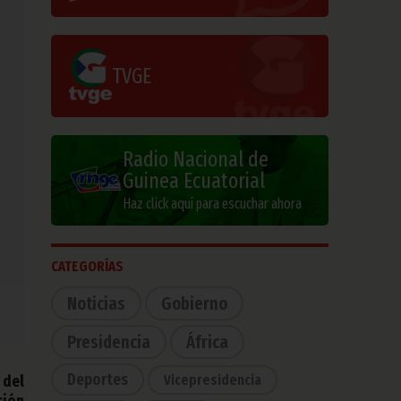
TVGE
Radio Nacional de
Guinea Ecuatorial
Haz click aquí para escuchar ahora
CATEGORÍAS
Noticias
Gobierno
Presidencia
África
Deportes
Vicepresidencia
 del
ción