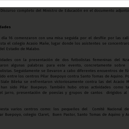
 Discurso completo del Ministro de Educación en el documento adjunt
idades
 día 16 comenzaron con una misa seguida por el desfile por las cal
sta el colegio Acasio Mañe, lugar donde los asistentes se concentrar
 del Estadio de Malabo.
idades con la presentación de dos futbolistas femeninas del Nza
iaron algunas palabras para este evento, concretamente sobre
olistas. Seguidamente se llevaron a cabo diferentes encuentros de fú
do entre los centros Pilar Buepoyo contra Santo Tomas de Aquino. P
Siale Bileka se enfrentaron victoriosamente contra las del Acacio 
han sido Pilar Buepeyo. También hubo otras actividades como ta
del jarro, presentación de poesías y grupos de cantos dirigidos al
fiesta varios centros como: los pequeños del Comité Nacional de
ar Buepoyo, colegio Claret, Buen Pastor, Santo Tomas de Aquino y A