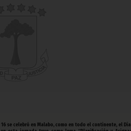
 16 se celebró en Malabo, como en todo el continente, el Día
 en esta jornada tuvo como lema “Planificación y Asigna